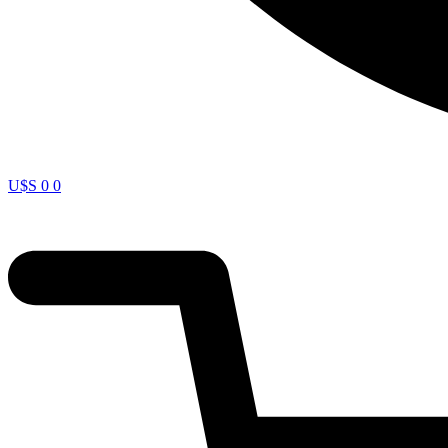
U$S
0
0