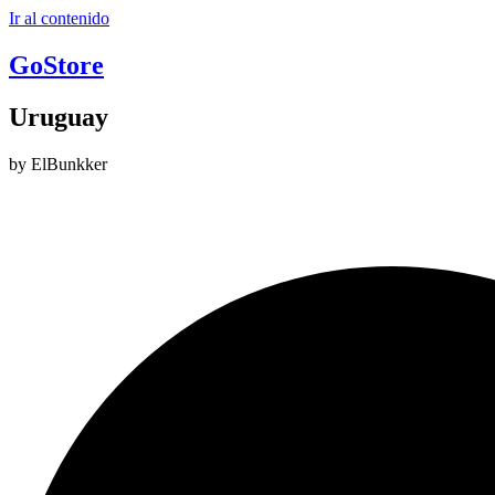
Ir al contenido
GoStore
Uruguay
by ElBunkker