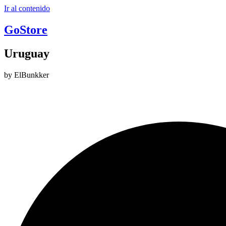
Ir al contenido
GoStore
Uruguay
by ElBunkker