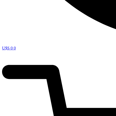
U$S
0
0