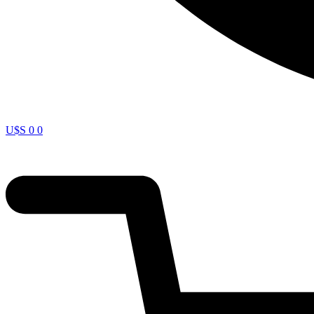
U$S
0
0