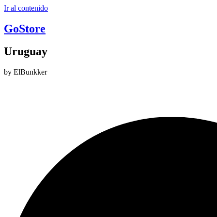
Ir al contenido
GoStore
Uruguay
by ElBunkker