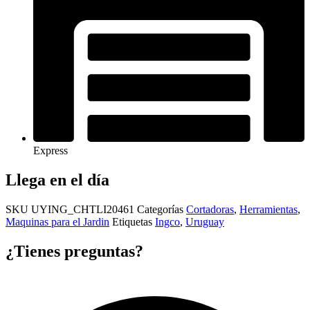
Express
Llega en el día
SKU
UYING_CHTLI20461
Categorías
Cortadoras
,
Herramientas
,
Maquinas para el Jardin
Etiquetas
Ingco
,
Uruguay
¿Tienes preguntas?