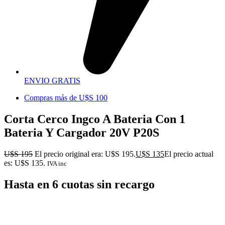
ENVIO GRATIS
Compras más de U$S 100
Corta Cerco Ingco A Bateria Con 1
Bateria Y Cargador 20V P20S
U$S
195
El precio original era: U$S 195.
U$S
135
El precio actual
es: U$S 135.
IVA inc
Hasta en 6 cuotas sin recargo