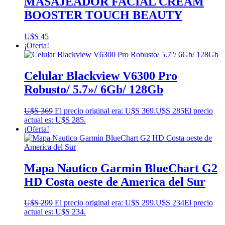
MASAJEADOR FACIAL CREAM
BOOSTER TOUCH BEAUTY
U$S
45
¡Oferta!
Celular Blackview V6300 Pro
Robusto/ 5.7»/ 6Gb/ 128Gb
U$S
369
El precio original era: U$S 369.
U$S
285
El precio
actual es: U$S 285.
¡Oferta!
Mapa Nautico Garmin BlueChart G2
HD Costa oeste de America del Sur
U$S
299
El precio original era: U$S 299.
U$S
234
El precio
actual es: U$S 234.