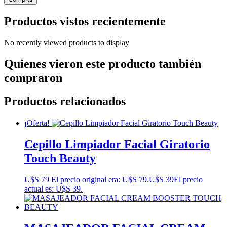
Productos vistos recientemente
No recently viewed products to display
Quienes vieron este producto también
compraron
Productos relacionados
¡Oferta!
Cepillo Limpiador Facial Giratorio
Touch Beauty
U$S
79
El precio original era: U$S 79.
U$S
39
El precio
actual es: U$S 39.