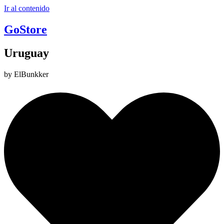
Ir al contenido
GoStore
Uruguay
by ElBunkker