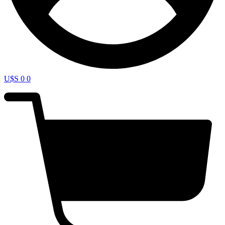
U$S
0
0