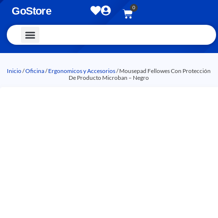
0
GoStore
Vestimenta y Accesorios
Inicio
/
Oficina
/
Ergonomicos y Accesorios
/ Mousepad Fellowes Con Protección
De Producto Microban – Negro