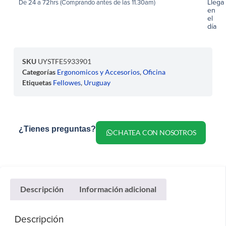
Llega
De 24 a 72hrs (Comprando antes de las 11.30am)
en
el
día
SKU
UYSTFE5933901
Categorías
Ergonomicos y Accesorios
,
Oficina
Etiquetas
Fellowes
,
Uruguay
¿Tienes preguntas?
CHATEA CON NOSOTROS
Descripción
Información adicional
Descripción