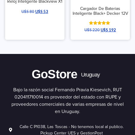
Reloj Inteligente Blackview X1
Cargador De Baterias
U$S
80
U$S
53
Inteligente Black+ Decker 12V
Valorado
U$S
220
U$S
192
con
5.00
de 5
GoStore
Uruguay
Bajo la razón social Fernando Pravia Kiesevich, RUT
020411710014 es proveedor del estado con RUPE y
proveedores comerciales de varias empresas de nivel
en Uruguay.
Calle C P1038, Las Toscas - No tenemos local al publico.
Pickup Center UES y GestionPost