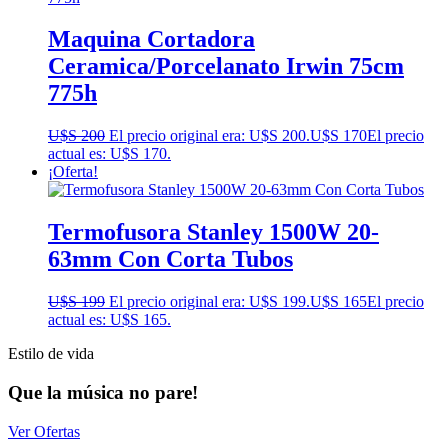
Maquina Cortadora
Ceramica/Porcelanato Irwin 75cm
775h
U$S
200
El precio original era: U$S 200.
U$S
170
El precio
actual es: U$S 170.
¡Oferta!
Termofusora Stanley 1500W 20-
63mm Con Corta Tubos
U$S
199
El precio original era: U$S 199.
U$S
165
El precio
actual es: U$S 165.
Estilo de vida
Que la música no pare!
Ver Ofertas