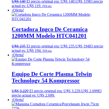
U$S
140
El precio original era: U$S 140.
U$S
119
El precio
actual es: U$S 119.
IVA inc
¡Oferta!
Cortadora Ingco De Ceramica
1200MM Modelo HTC041201
U$S
235
El precio original era: U$S 235.
U$S
194
El precio
actual es: U$S 194.
IVA inc
¡Oferta!
Equipo De Corte Plasma Telwin
Technology 54 Kompressor
U$S
3.229
El precio original era: U$S 3.229.
U$S
2.699
El
precio actual es: U$S 2.699.
¡Oferta!