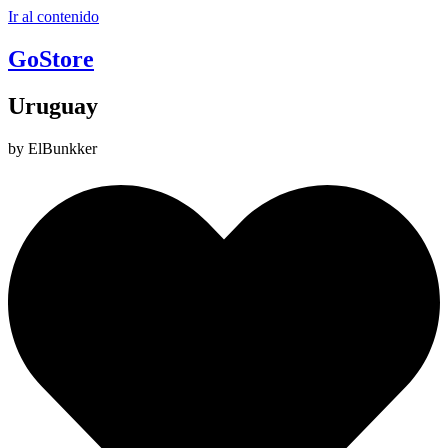
Ir al contenido
GoStore
Uruguay
by ElBunkker