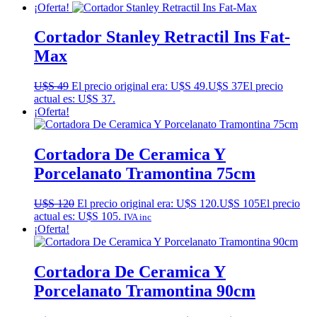
¡Oferta!
Cortador Stanley Retractil Ins Fat-
Max
U$S
49
El precio original era: U$S 49.
U$S
37
El precio
actual es: U$S 37.
¡Oferta!
Cortadora De Ceramica Y
Porcelanato Tramontina 75cm
U$S
120
El precio original era: U$S 120.
U$S
105
El precio
actual es: U$S 105.
IVA inc
¡Oferta!
Cortadora De Ceramica Y
Porcelanato Tramontina 90cm