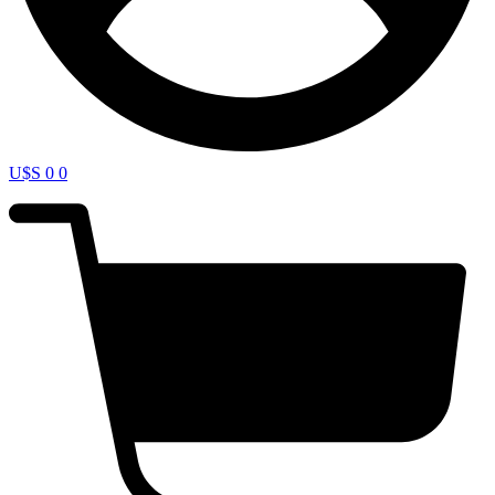
U$S
0
0