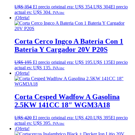
U$S
354
El precio original era: U$S 354.
U$S
304
El precio
actual es: U$S 304.
IVA inc
¡Oferta!
Corta Cerco Ingco A Bateria Con 1
Bateria Y Cargador 20V P20S
U$S
195
El precio original era: U$S 195.
U$S
135
El precio
actual es: U$S 135.
IVA inc
¡Oferta!
Corta Cesped Wadfow A Gasolina
2.5KW 141CC 18″ WGM3A18
U$S
420
El precio original era: U$S 420.
U$S
395
El precio
actual es: U$S 395.
IVA inc
¡Oferta!