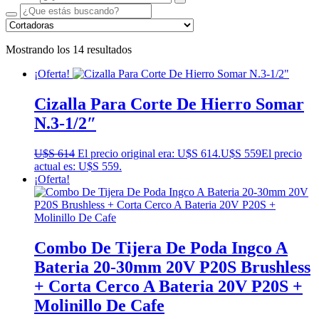
Mostrando los 14 resultados
¡Oferta!
Cizalla Para Corte De Hierro Somar
N.3-1/2″
U$S
614
El precio original era: U$S 614.
U$S
559
El precio
actual es: U$S 559.
¡Oferta!
Combo De Tijera De Poda Ingco A
Bateria 20-30mm 20V P20S Brushless
+ Corta Cerco A Bateria 20V P20S +
Molinillo De Cafe