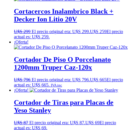
Cortacercos Inalambrico Black +
Decker Ion Litio 20V
U$S
299
El precio original era: U$S 299.
U$S
259
El precio
actual es: U$S 259.
¡Oferta!
Cortador De Piso O Porcelanato
1200mm Truper Caz-120x
U$S
796
El precio original era: U$S 796.
U$S
665
El precio
actual es: U$S 665.
IVA inc
¡Oferta!
Cortador de Tiras para Placas de
Yeso Stanley
U$S
87
El precio original era: U$S 87.
U$S
69
El precio
actual es: U$S 69.