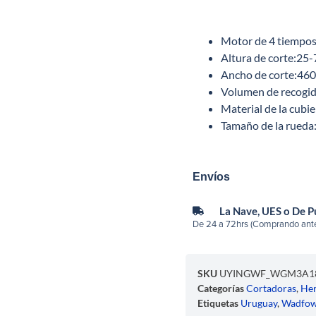
Motor de 4 tiempo
Altura de corte:25
Ancho de corte:46
Volumen de recogi
Material de la cubie
Tamaño de la rueda
Envíos
La Nave, UES o De 
De 24 a 72hrs (Comprando ante
SKU
UYINGWF_WGM3A1
Categorías
Cortadoras
,
Her
Etiquetas
Uruguay
,
Wadfo