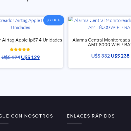
¡OFERTA!
r Airtag Apple Ip67 4 Unidades
Alarma Central Monitoreada 
AMT 8000 WIFI / BA
U$S
332
U$S
238
Valorado
U$S
194
U$S
129
con
5.00
de 5
IGUE CON NOSOTROS
ENLACES RÁPIDOS