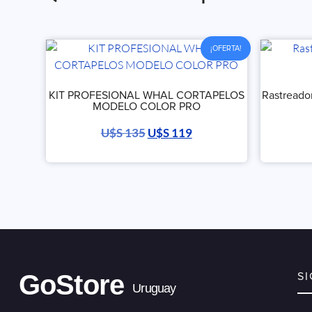
¡OFERTA!
KIT PROFESIONAL WHAL CORTAPELOS
Rastreado
MODELO COLOR PRO
U$S
135
U$S
119
GoStore
S
Uruguay