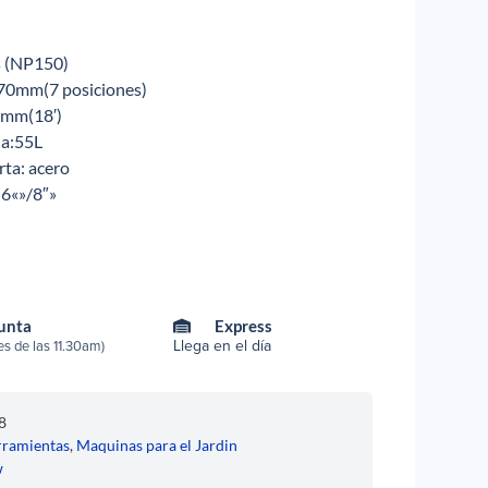
s (NP150)
-70mm(7 posiciones)
0mm(18′)
da:55L
rta: acero
:6«»/8″»
Punta
Express
Llega en el día
s de las 11.30am)
8
ramientas
,
Maquinas para el Jardin
w