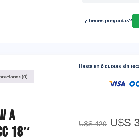
¿Tienes preguntas?
Hasta en 6 cuotas sin re
oraciones (0)
w A
U$S
3
U$S
420
CC 18″