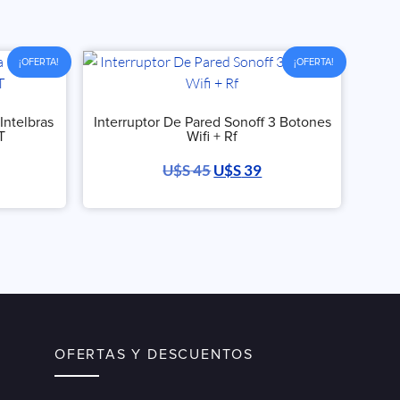
¡OFERTA!
¡OFERTA!
Intelbras
Interruptor De Pared Sonoff 3 Botones
T
Wifi + Rf
U$S
45
U$S
39
OFERTAS Y DESCUENTOS