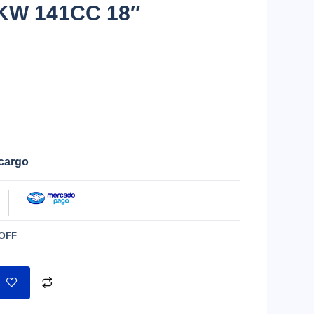
5KW 141CC 18″
ecargo
OFF