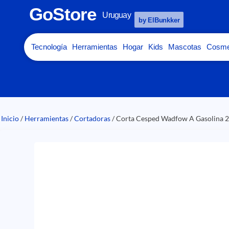
GoStore
Uruguay
by ElBunkker
Tecnología
Herramientas
Hogar
Kids
Mascotas
Cosme
Inicio
/
Herramientas
/
Cortadoras
/ Corta Cesped Wadfow A Gasolin