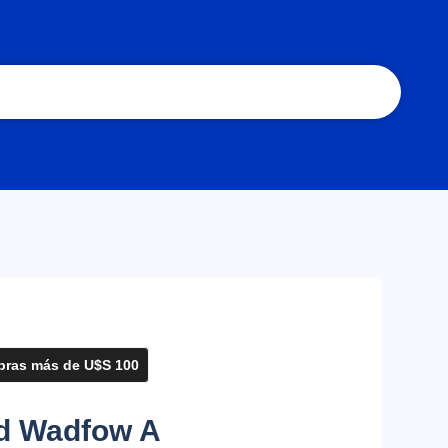
ras más de U$S 100
d Wadfow A