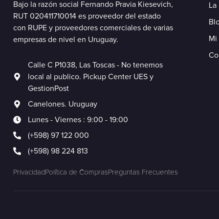
Bajo la razón social Fernando Pravia Kiesevich,
La
RUT 020411710014 es proveedor del estado
Blo
con RUPE y proveedores comerciales de varias
Mi
empresas de nivel en Uruguay.
Co
Calle C P1038, Las Toscas - No tenemos
local al publico. Pickup Center UES y
GestionPost
Canelones. Uruguay
Lunes - Viernes : 9:00 - 19:00
(+598) 97 122 000
(+598) 98 224 813
Privacidad
Política de Compras
Preguntas Frecuentes