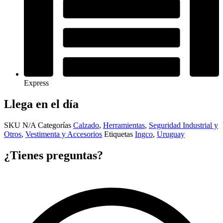
Express
Llega en el día
SKU
N/A
Categorías
Calzado
,
Herramientas
,
Seguridad Industrial y
Otros
,
Vestimenta y Accesorios
Etiquetas
Ingco
,
Uruguay
¿Tienes preguntas?