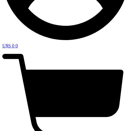
U$S
0
0