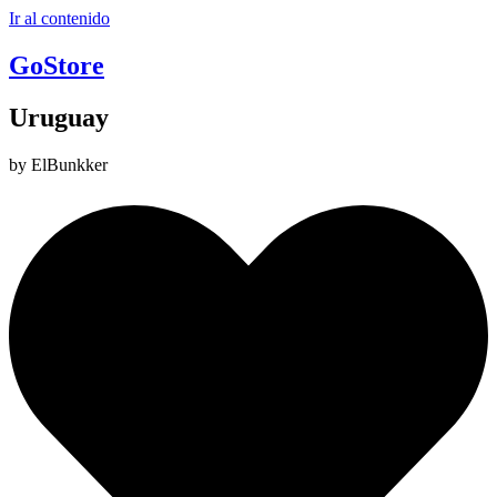
Ir al contenido
GoStore
Uruguay
by ElBunkker