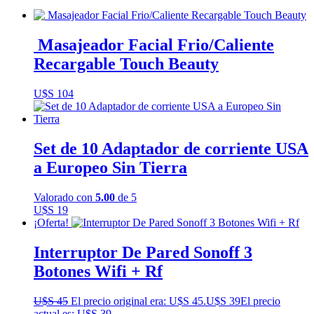
Masajeador Facial Frio/Caliente
Recargable Touch Beauty
U$S
104
Set de 10 Adaptador de corriente USA
a Europeo Sin Tierra
Valorado con
5.00
de 5
U$S
19
¡Oferta!
Interruptor De Pared Sonoff 3
Botones Wifi + Rf
U$S
45
El precio original era: U$S 45.
U$S
39
El precio
actual es: U$S 39.