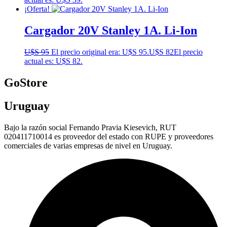
¡Oferta!
Cargador 20V Stanley 1A. Li-Ion
U$S
95
El precio original era: U$S 95.
U$S
82
El precio
actual es: U$S 82.
GoStore
Uruguay
Bajo la razón social Fernando Pravia Kiesevich, RUT
020411710014 es proveedor del estado con RUPE y proveedores
comerciales de varias empresas de nivel en Uruguay.