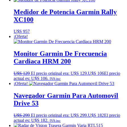
Medidor de Potencia Garmin Rally
XC100
U$S
957
¡Oferta!
Monitor Garmin De Frecuencia
Cardiaca HRM 200
U$S
129
El precio original era: U$S 129.
U$S
106
El precio
actual es: U$S 106.
IVA inc
¡Oferta!
Navegador Garmin Para Automovil
Drive 53
U$S
299
El precio original era: U$S 299.
U$S
182
El precio
actual es: U$S 182.
IVA inc