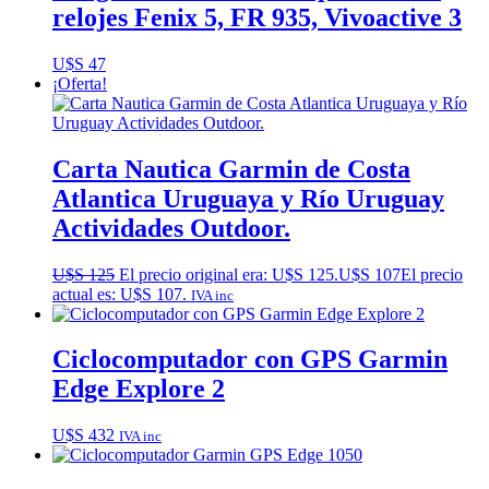
relojes Fenix 5, FR 935, Vivoactive 3
U$S
47
¡Oferta!
Carta Nautica Garmin de Costa
Atlantica Uruguaya y Río Uruguay
Actividades Outdoor.
U$S
125
El precio original era: U$S 125.
U$S
107
El precio
actual es: U$S 107.
IVA inc
Ciclocomputador con GPS Garmin
Edge Explore 2
U$S
432
IVA inc