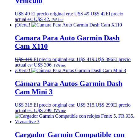
Vehículo
U$S
49
El precio original era: U$S 49.
U$S
42
El precio
actual es: U$S 42.
IVA inc
¡Oferta!
Camara Para Auto Garmin Dash
Cam X110
U$S
419
El precio original era: U$S 419.
U$S
396
El precio
actual es: U$S 396.
IVA inc
¡Oferta!
Cámara Para Autos Garmin Dash
Cam Mini 3
U$S
315
El precio original era: U$S 315.
U$S
299
El precio
actual es: U$S 299.
IVA inc
Cargador Garmin Compatible con