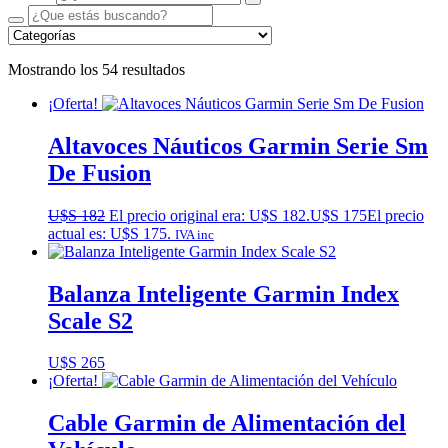
Mostrando los 54 resultados
¡Oferta!
Altavoces Náuticos Garmin Serie Sm
De Fusion
U$S
182
El precio original era: U$S 182.
U$S
175
El precio
actual es: U$S 175.
IVA inc
Balanza Inteligente Garmin Index
Scale S2
U$S
265
¡Oferta!
Cable Garmin de Alimentación del