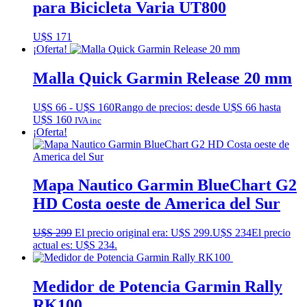
para Bicicleta Varia UT800
U$S
171
¡Oferta!
Malla Quick Garmin Release 20 mm
U$S
66
-
U$S
160
Rango de precios: desde U$S 66 hasta
U$S 160
IVA inc
¡Oferta!
Mapa Nautico Garmin BlueChart G2
HD Costa oeste de America del Sur
U$S
299
El precio original era: U$S 299.
U$S
234
El precio
actual es: U$S 234.
Medidor de Potencia Garmin Rally
RK100