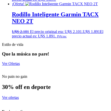
¡Oferta!
Rodillo Inteligente Garmin TACX
NEO 2T
U$S
2.101
El precio original era: U$S 2.101.
U$S
1.891
El
precio actual es: U$S 1.891.
IVA inc
Estilo de vida
Que la música no pare!
Ver Ofertas
No pain no gain
30% off en deporte
Ver ofertas