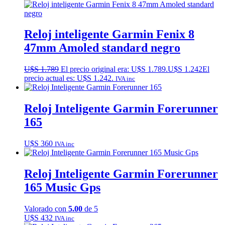
Reloj inteligente Garmin Fenix 8
47mm Amoled standard negro
U$S
1.789
El precio original era: U$S 1.789.
U$S
1.242
El
precio actual es: U$S 1.242.
IVA inc
Reloj Inteligente Garmin Forerunner
165
U$S
360
IVA inc
Reloj Inteligente Garmin Forerunner
165 Music Gps
Valorado con
5.00
de 5
U$S
432
IVA inc