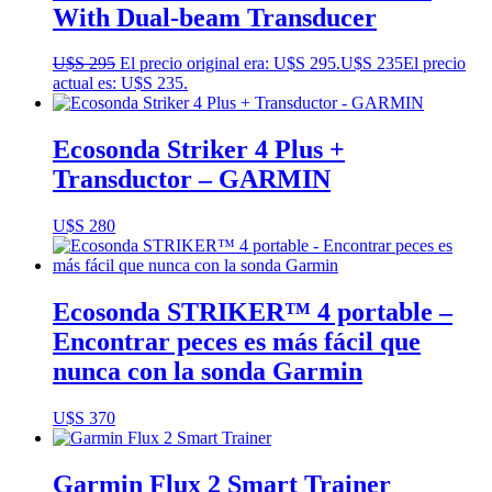
With Dual-beam Transducer
U$S
295
El precio original era: U$S 295.
U$S
235
El precio
actual es: U$S 235.
Ecosonda Striker 4 Plus +
Transductor – GARMIN
U$S
280
Ecosonda STRIKER™ 4 portable –
Encontrar peces es más fácil que
nunca con la sonda Garmin
U$S
370
Garmin Flux 2 Smart Trainer