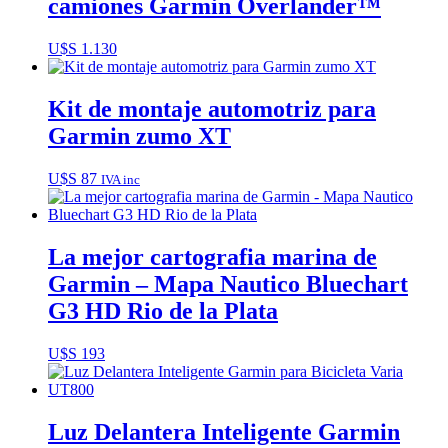
camiones Garmin Overlander™
U$S
1.130
Kit de montaje automotriz para
Garmin zumo XT
U$S
87
IVA inc
La mejor cartografia marina de
Garmin – Mapa Nautico Bluechart
G3 HD Rio de la Plata
U$S
193
Luz Delantera Inteligente Garmin