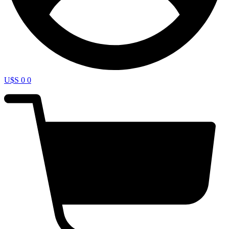
U$S
0
0