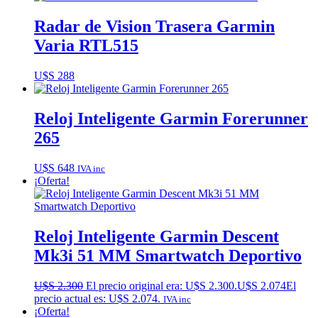
Radar de Vision Trasera Garmin
Varia RTL515
U$S
288
Reloj Inteligente Garmin Forerunner
265
U$S
648
IVA inc
¡Oferta!
Reloj Inteligente Garmin Descent
Mk3i 51 MM Smartwatch Deportivo
U$S
2.300
El precio original era: U$S 2.300.
U$S
2.074
El
precio actual es: U$S 2.074.
IVA inc
¡Oferta!