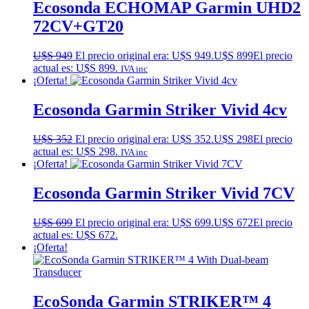
Ecosonda ECHOMAP Garmin UHD2
72CV+GT20
U$S
949
El precio original era: U$S 949.
U$S
899
El precio
actual es: U$S 899.
IVA inc
¡Oferta!
Ecosonda Garmin Striker Vivid 4cv
U$S
352
El precio original era: U$S 352.
U$S
298
El precio
actual es: U$S 298.
IVA inc
¡Oferta!
Ecosonda Garmin Striker Vivid 7CV
U$S
699
El precio original era: U$S 699.
U$S
672
El precio
actual es: U$S 672.
¡Oferta!
EcoSonda Garmin STRIKER™ 4