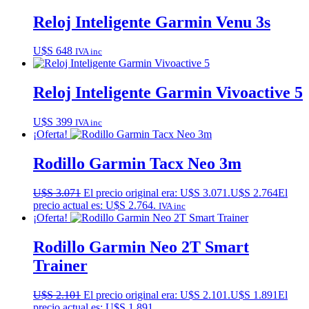
Reloj Inteligente Garmin Venu 3s
U$S
648
IVA inc
Reloj Inteligente Garmin Vivoactive 5
U$S
399
IVA inc
¡Oferta!
Rodillo Garmin Tacx Neo 3m
U$S
3.071
El precio original era: U$S 3.071.
U$S
2.764
El
precio actual es: U$S 2.764.
IVA inc
¡Oferta!
Rodillo Garmin Neo 2T Smart
Trainer
U$S
2.101
El precio original era: U$S 2.101.
U$S
1.891
El
precio actual es: U$S 1.891.