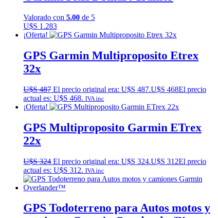
Valorado con
5.00
de 5
U$S
1.283
¡Oferta!
GPS Garmin Multiproposito Etrex
32x
U$S
487
El precio original era: U$S 487.
U$S
468
El precio
actual es: U$S 468.
IVA inc
¡Oferta!
GPS Multiproposito Garmin ETrex
22x
U$S
324
El precio original era: U$S 324.
U$S
312
El precio
actual es: U$S 312.
IVA inc
GPS Todoterreno para Autos motos y