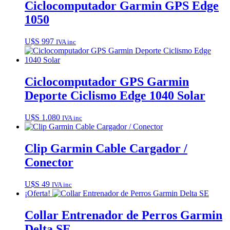
Ciclocomputador Garmin GPS Edge
1050
U$S
997
IVA inc
Ciclocomputador GPS Garmin
Deporte Ciclismo Edge 1040 Solar
U$S
1.080
IVA inc
Clip Garmin Cable Cargador /
Conector
U$S
49
IVA inc
¡Oferta!
Collar Entrenador de Perros Garmin
Delta SE