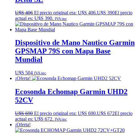
U$S
406
El precio original era: U$S 406.
U$S
390
El precio
actual es: U$S 390.
IVA inc
Dispositivo de Mano Nautico Garmin
GPSMAP 79S con Mapa Base
Mundial
U$S
504
IVA inc
¡Oferta!
Ecosonda Echomap Garmin UHD2
52CV
U$S
690
El precio original era: U$S 690.
U$S
672
El precio
actual es: U$S 672.
IVA inc
¡Oferta!