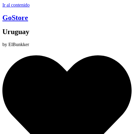
Ir al contenido
GoStore
Uruguay
by ElBunkker