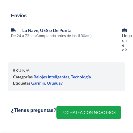
Envíos
La Nave, UES o De Punta
Llega
De 24 a 72hrs (Comprando antes de las 11.30am)
en
el
día
SKU
N/A
Categorías
Relojes Inteligentes
,
Tecnología
Etiquetas
Garmin
,
Uruguay
¿Tienes preguntas?
CHATEA CON NOSOTROS