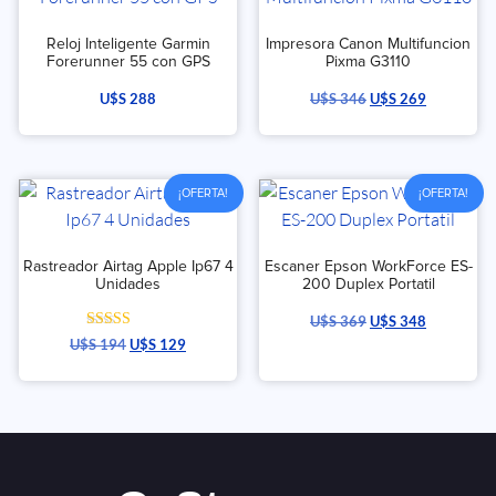
Reloj Inteligente Garmin
Impresora Canon Multifuncion
Forerunner 55 con GPS
Pixma G3110
U$S
288
U$S
346
U$S
269
¡OFERTA!
¡OFERTA!
Rastreador Airtag Apple Ip67 4
Escaner Epson WorkForce ES-
Unidades
200 Duplex Portatil
U$S
369
U$S
348
Valorado con
U$S
194
U$S
129
5.00
de 5