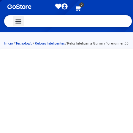
0
GoStore
Vestimenta y Accesorios
Inicio
/
Tecnología
/
Relojes Inteligentes
/ Reloj Inteligente Garmin Forerunner 55