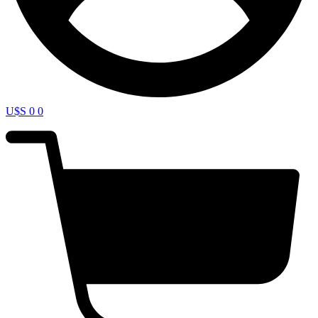
U$S
0
0