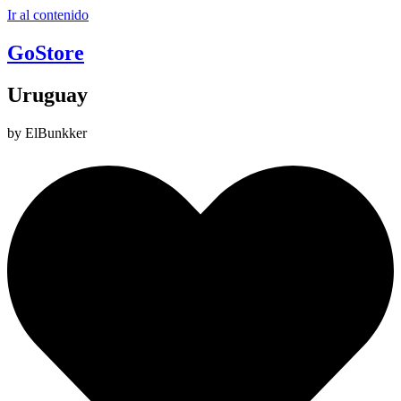
Ir al contenido
GoStore
Uruguay
by ElBunkker