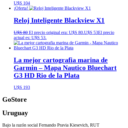
U$S
104
¡Oferta!
Reloj Inteligente Blackview X1
U$S
80
El precio original era: U$S 80.
U$S
53
El precio
actual es: U$S 53.
La mejor cartografia marina de
Garmin – Mapa Nautico Bluechart
G3 HD Rio de la Plata
U$S
193
GoStore
Uruguay
Bajo la razón social Fernando Pravia Kiesevich, RUT