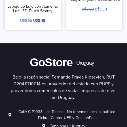
Espejo de Lujo con Aumento
U$S
80
U$S
53
Luz LED Touch Beauty
U$S
55
U$S
48
GoStore
Uruguay
Bajo la razón social Fernando Pravia Kiesevich, RUT
020411710014 es proveedor del estado con RUPE y
proveedores comerciales de varias empresas de nivel
en Uruguay.
Calle C P1038, Las Toscas - No tenemos local al publico.
Pickup Center UES y GestionPost
Canelones. Uruguay