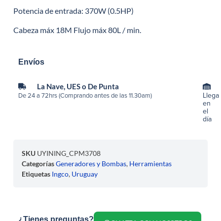
Potencia de entrada: 370W (0.5HP)
Cabeza máx 18M Flujo máx 80L / min.
Envíos
La Nave, UES o De Punta
Llega
De 24 a 72hrs (Comprando antes de las 11.30am)
en
el
día
SKU
UYINING_CPM3708
Categorías
Generadores y Bombas
,
Herramientas
Etiquetas
Ingco
,
Uruguay
¿Tienes preguntas?