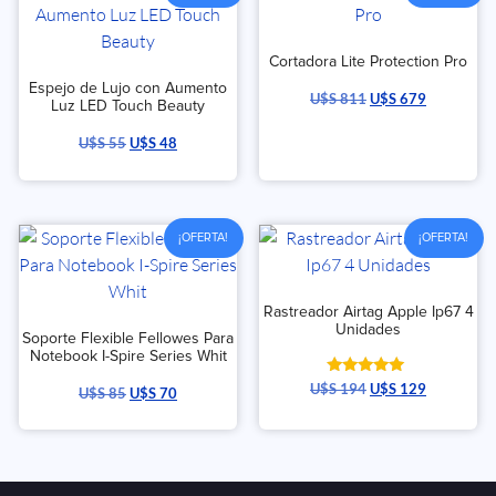
Cortadora Lite Protection Pro
Espejo de Lujo con Aumento
U$S
811
U$S
679
Luz LED Touch Beauty
U$S
55
U$S
48
¡OFERTA!
¡OFERTA!
Rastreador Airtag Apple Ip67 4
Unidades
Soporte Flexible Fellowes Para
Notebook I-Spire Series Whit
Valorado
U$S
194
U$S
129
U$S
85
U$S
70
con
5.00
de 5