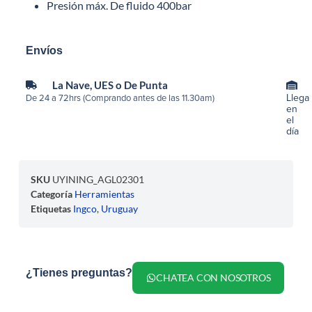
Presión máx. De fluido 400bar
Envíos
La Nave, UES o De Punta
Llega
De 24 a 72hrs (Comprando antes de las 11.30am)
en
el
día
SKU
UYINING_AGL02301
Categoría
Herramientas
Etiquetas
Ingco
,
Uruguay
¿Tienes preguntas?
CHATEA CON NOSOTROS