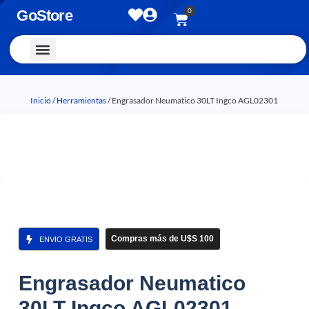
0
GoStore
Vestimenta y Accesorios
Inicio
/
Herramientas
/ Engrasador Neumatico 30LT Ingco AGL02301
Compras más de U$S 100
ENVIO GRATIS
Engrasador Neumatico
30LT Ingco AGL02301