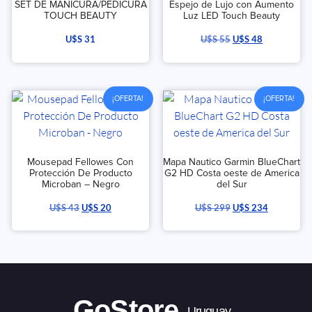
SET DE MANICURA/PEDICURA
Espejo de Lujo con Aumento
TOUCH BEAUTY
Luz LED Touch Beauty
U$S
31
U$S
55
U$S
48
¡OFERTA!
¡OFERTA!
Mousepad Fellowes Con
Mapa Nautico Garmin BlueChart
Protección De Producto
G2 HD Costa oeste de America
Microban – Negro
del Sur
U$S
43
U$S
20
U$S
299
U$S
234
GoStore
Uruguay