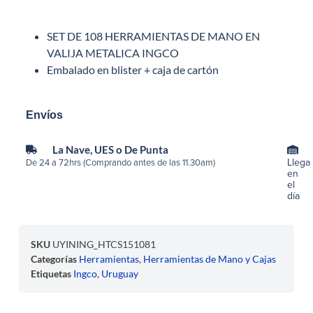
SET DE 108 HERRAMIENTAS DE MANO EN
VALIJA METALICA INGCO
Embalado en blister + caja de cartón
Envíos
La Nave, UES o De Punta
Llega
De 24 a 72hrs (Comprando antes de las 11.30am)
en
el
día
SKU
UYINING_HTCS151081
Categorías
Herramientas
,
Herramientas de Mano y Cajas
Etiquetas
Ingco
,
Uruguay