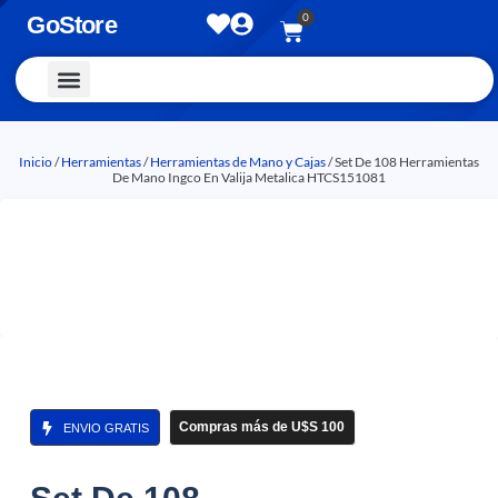
0
GoStore
Vestimenta y Accesorios
Inicio
/
Herramientas
/
Herramientas de Mano y Cajas
/ Set De 108 Herramientas
De Mano Ingco En Valija Metalica HTCS151081
Compras más de U$S 100
ENVIO GRATIS