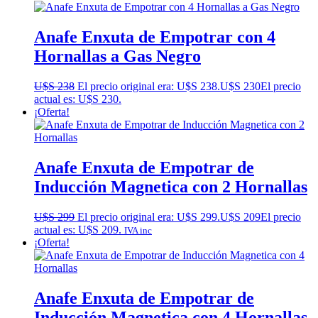
Anafe Enxuta de Empotrar con 4
Hornallas a Gas Negro
U$S
238
El precio original era: U$S 238.
U$S
230
El precio
actual es: U$S 230.
¡Oferta!
Anafe Enxuta de Empotrar de
Inducción Magnetica con 2 Hornallas
U$S
299
El precio original era: U$S 299.
U$S
209
El precio
actual es: U$S 209.
IVA inc
¡Oferta!
Anafe Enxuta de Empotrar de
Inducción Magnetica con 4 Hornallas