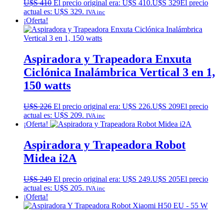
U$S
410
El precio original era: U$S 410.
U$S
329
El precio
actual es: U$S 329.
IVA inc
¡Oferta!
Aspiradora y Trapeadora Enxuta
Ciclónica Inalámbrica Vertical 3 en 1,
150 watts
U$S
226
El precio original era: U$S 226.
U$S
209
El precio
actual es: U$S 209.
IVA inc
¡Oferta!
Aspiradora y Trapeadora Robot
Midea i2A
U$S
249
El precio original era: U$S 249.
U$S
205
El precio
actual es: U$S 205.
IVA inc
¡Oferta!