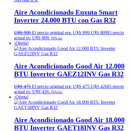
Aire Acondicionado Enxuta Smart
Inverter 24.000 BTU con Gas R32
U$S
999
El precio original era: U$S 999.
U$S
809
El precio
actual es: U$S 809.
IVA inc
¡Oferta!
Aire Acondicionado Good Air 12.000
BTU Inverter GAEZ12INV Gas R32
U$S
475
El precio original era: U$S 475.
U$S
426
El precio
actual es: U$S 426.
IVA inc
¡Oferta!
Aire Acondicionado Good Air 18.000
BTU Inverter GAET18INV Gas R32