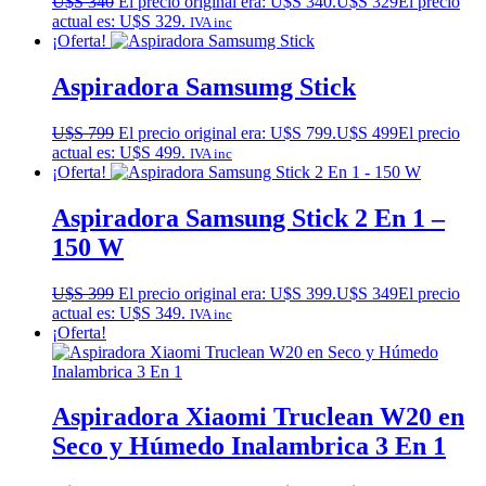
U$S
340
El precio original era: U$S 340.
U$S
329
El precio
actual es: U$S 329.
IVA inc
¡Oferta!
Aspiradora Samsumg Stick
U$S
799
El precio original era: U$S 799.
U$S
499
El precio
actual es: U$S 499.
IVA inc
¡Oferta!
Aspiradora Samsung Stick 2 En 1 –
150 W
U$S
399
El precio original era: U$S 399.
U$S
349
El precio
actual es: U$S 349.
IVA inc
¡Oferta!
Aspiradora Xiaomi Truclean W20 en
Seco y Húmedo Inalambrica 3 En 1