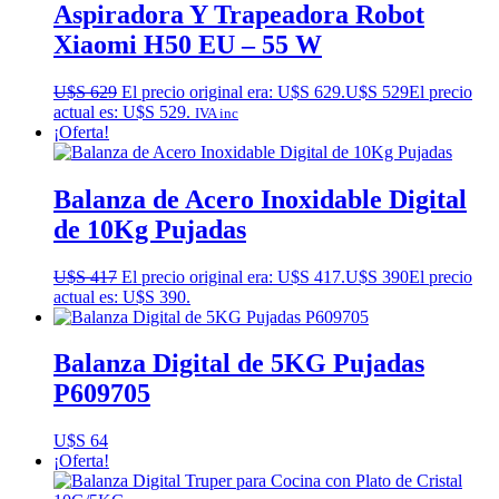
Aspiradora Y Trapeadora Robot
Xiaomi H50 EU – 55 W
U$S
629
El precio original era: U$S 629.
U$S
529
El precio
actual es: U$S 529.
IVA inc
¡Oferta!
Balanza de Acero Inoxidable Digital
de 10Kg Pujadas
U$S
417
El precio original era: U$S 417.
U$S
390
El precio
actual es: U$S 390.
Balanza Digital de 5KG Pujadas
P609705
U$S
64
¡Oferta!