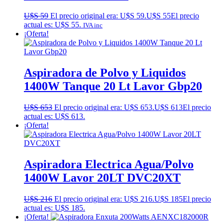
U$S
59
El precio original era: U$S 59.
U$S
55
El precio
actual es: U$S 55.
IVA inc
¡Oferta!
Aspiradora de Polvo y Liquidos
1400W Tanque 20 Lt Lavor Gbp20
U$S
653
El precio original era: U$S 653.
U$S
613
El precio
actual es: U$S 613.
¡Oferta!
Aspiradora Electrica Agua/Polvo
1400W Lavor 20LT DVC20XT
U$S
216
El precio original era: U$S 216.
U$S
185
El precio
actual es: U$S 185.
¡Oferta!