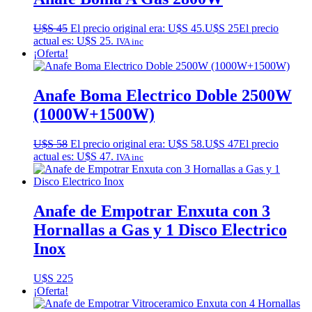
U$S
45
El precio original era: U$S 45.
U$S
25
El precio
actual es: U$S 25.
IVA inc
¡Oferta!
Anafe Boma Electrico Doble 2500W
(1000W+1500W)
U$S
58
El precio original era: U$S 58.
U$S
47
El precio
actual es: U$S 47.
IVA inc
Anafe de Empotrar Enxuta con 3
Hornallas a Gas y 1 Disco Electrico
Inox
U$S
225
¡Oferta!