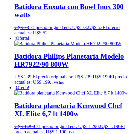
Batidora Enxuta con Bowl Inox 300
watts
U$S
73
El precio original era: U$S 73.
U$S
52
El precio
actual es: U$S 52.
¡Oferta!
Batidora Philips Planetaria Modelo
HR7922/90 800W
U$S
239
El precio original era: U$S 239.
U$S
199
El precio
actual es: U$S 199.
IVA inc
¡Oferta!
Batidora planetaria Kenwood Chef
XL Elite 6,7 lt 1400w
U$S
1.290
El precio original era: U$S 1.290.
U$S
1.190
El
precio actual es: U$S 1.190.
IVA inc