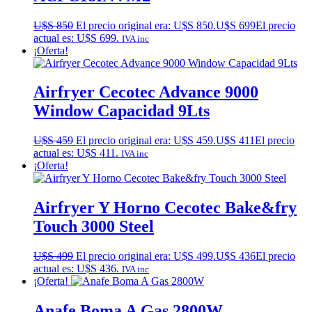
U$S
850
El precio original era: U$S 850.
U$S
699
El precio
actual es: U$S 699.
IVA inc
¡Oferta!
Airfryer Cecotec Advance 9000
Window Capacidad 9Lts
U$S
459
El precio original era: U$S 459.
U$S
411
El precio
actual es: U$S 411.
IVA inc
¡Oferta!
Airfryer Y Horno Cecotec Bake&fry
Touch 3000 Steel
U$S
499
El precio original era: U$S 499.
U$S
436
El precio
actual es: U$S 436.
IVA inc
¡Oferta!
Anafe Boma A Gas 2800W