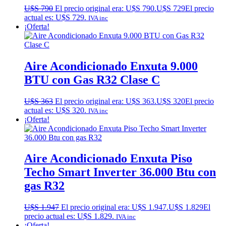
U$S
790
El precio original era: U$S 790.
U$S
729
El precio
actual es: U$S 729.
IVA inc
¡Oferta!
Aire Acondicionado Enxuta 9.000
BTU con Gas R32 Clase C
U$S
363
El precio original era: U$S 363.
U$S
320
El precio
actual es: U$S 320.
IVA inc
¡Oferta!
Aire Acondicionado Enxuta Piso
Techo Smart Inverter 36.000 Btu con
gas R32
U$S
1.947
El precio original era: U$S 1.947.
U$S
1.829
El
precio actual es: U$S 1.829.
IVA inc
¡Oferta!