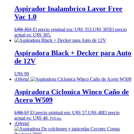
Aspirador Inalambrico Lavor Free
Vac 1.0
U$S
353
El precio original era: U$S 353.
U$S
305
El precio
actual es: U$S 305.
Aspiradora Black + Decker para Auto
de 12V
U$S
99
¡Oferta!
Aspiradora Ciclonica Winco Caño de
Acero W509
U$S
57
El precio original era: U$S 57.
U$S
48
El precio
actual es: U$S 48.
IVA inc
¡Oferta!