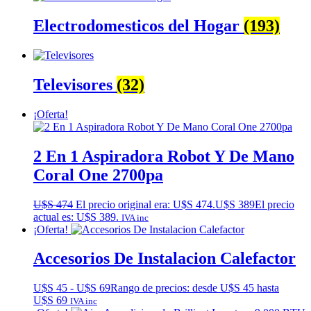
Electrodomesticos del Hogar
(193)
Televisores
(32)
¡Oferta!
2 En 1 Aspiradora Robot Y De Mano
Coral One 2700pa
U$S
474
El precio original era: U$S 474.
U$S
389
El precio
actual es: U$S 389.
IVA inc
¡Oferta!
Accesorios De Instalacion Calefactor
U$S
45
-
U$S
69
Rango de precios: desde U$S 45 hasta
U$S 69
IVA inc