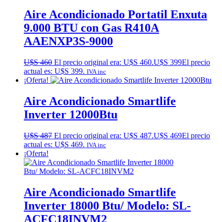
Aire Acondicionado Portatil Enxuta
9.000 BTU con Gas R410A
AAENXP3S-9000
U$S
460
El precio original era: U$S 460.
U$S
399
El precio
actual es: U$S 399.
IVA inc
¡Oferta!
Aire Acondicionado Smartlife
Inverter 12000Btu
U$S
487
El precio original era: U$S 487.
U$S
469
El precio
actual es: U$S 469.
IVA inc
¡Oferta!
Aire Acondicionado Smartlife
Inverter 18000 Btu/ Modelo: SL-
ACFC18INVM2