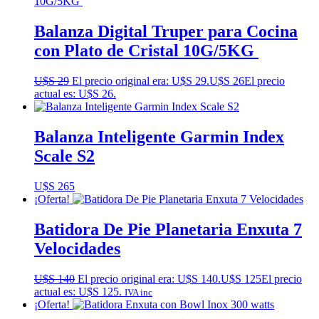
Balanza Digital Truper para Cocina
con Plato de Cristal 10G/5KG
U$S
29
El precio original era: U$S 29.
U$S
26
El precio
actual es: U$S 26.
Balanza Inteligente Garmin Index
Scale S2
U$S
265
¡Oferta!
Batidora De Pie Planetaria Enxuta 7
Velocidades
U$S
140
El precio original era: U$S 140.
U$S
125
El precio
actual es: U$S 125.
IVA inc
¡Oferta!