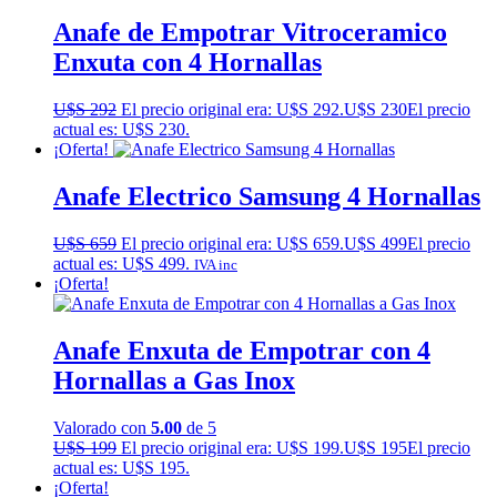
Anafe de Empotrar Vitroceramico
Enxuta con 4 Hornallas
U$S
292
El precio original era: U$S 292.
U$S
230
El precio
actual es: U$S 230.
¡Oferta!
Anafe Electrico Samsung 4 Hornallas
U$S
659
El precio original era: U$S 659.
U$S
499
El precio
actual es: U$S 499.
IVA inc
¡Oferta!
Anafe Enxuta de Empotrar con 4
Hornallas a Gas Inox
Valorado con
5.00
de 5
U$S
199
El precio original era: U$S 199.
U$S
195
El precio
actual es: U$S 195.
¡Oferta!