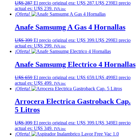
U$S
287
El precio original era: U$S 287.
U$S
239
El precio
actual es: U$S 239.
IVA inc
¡Oferta!
Anafe Samsumg A Gas 4 Hornallas
U$S
399
El precio original era: U$S 399.
U$S
299
El precio
actual es: U$S 299.
IVA inc
¡Oferta!
Anafe Samsumg Electrico 4 Hornallas
U$S
659
El precio original era: U$S 659.
U$S
499
El precio
actual es: U$S 499.
IVA inc
¡Oferta!
Arrocera Electrica Gastroback Cap.
5 Litros
U$S
399
El precio original era: U$S 399.
U$S
349
El precio
actual es: U$S 349.
IVA inc
¡Oferta!