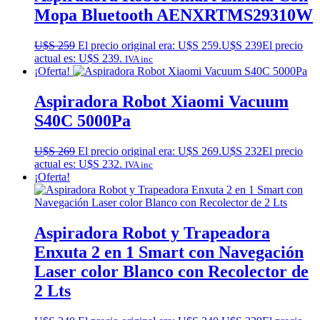
Mopa Bluetooth AENXRTMS29310W
U$S
259
El precio original era: U$S 259.
U$S
239
El precio
actual es: U$S 239.
IVA inc
¡Oferta!
Aspiradora Robot Xiaomi Vacuum
S40C 5000Pa
U$S
269
El precio original era: U$S 269.
U$S
232
El precio
actual es: U$S 232.
IVA inc
¡Oferta!
Aspiradora Robot y Trapeadora
Enxuta 2 en 1 Smart con Navegación
Laser color Blanco con Recolector de
2 Lts