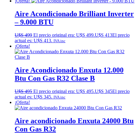
¡Oferta!
Aire Acondicionado Brilliant Inverter
– 9.000 BTU
U$S
499
El precio original era: U$S 499.
U$S
413
El precio
actual es: U$S 413.
IVA inc
¡Oferta!
Aire Acondicionado Enxuta 12.000
Btu Con Gas R32 Clase B
U$S
495
El precio original era: U$S 495.
U$S
345
El precio
actual es: U$S 345.
IVA inc
¡Oferta!
Aire acondicionado Enxuta 24000 Btu
Con Gas R32