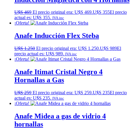
U$S
469
El precio original era: U$S 469.
U$S
355
El precio
actual es: U$S 355.
IVA inc
¡Oferta!
Anafe Inducción Flex Steba
U$S
1.250
El precio original era: U$S 1.250.
U$S
989
El
precio actual es: U$S 989.
IVA inc
¡Oferta!
Anafe Itimat Cristal Negro 4
Hornallas a Gas
U$S
259
El precio original era: U$S 259.
U$S
235
El precio
actual es: U$S 235.
IVA inc
¡Oferta!
Anafe Midea a gas de vidrio 4
hornallas