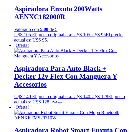
Aspiradora Enxuta 200Watts
AENXC182000R
Valorado con
5.00
de 5
U$S
105
El precio original era: U$S 105.
U$S
95
El precio
actual es: U$S 95.
¡Oferta!
Aspiradora Para Auto Black +
Decker 12v Flex Con Manguera Y
Accesorios
U$S
140
El precio original era: U$S 140.
U$S
128
El precio
actual es: U$S 128.
IVA inc
¡Oferta!
Aspiradora Robot Smart Enxuta Con