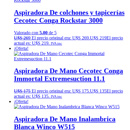
Aspiradora De colchones y tapicerías
Cecotec Conga Rockstar 3000
Valorado con
5.00
de 5
U$S
269
El precio original era: U$S 269.
U$S
219
El precio
actual es: U$S 219.
IVA inc
¡Oferta!
Aspiradora De Mano Cecotec Conga
Immortal Extremesuction 11.1
U$S
175
El precio original era: U$S 175.
U$S
135
El precio
actual es: U$S 135.
IVA inc
¡Oferta!
Aspiradora De Mano Inalambrica
Blanca Winco W515