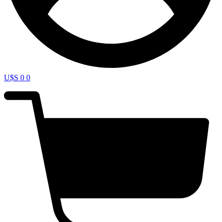
U$S
0
0