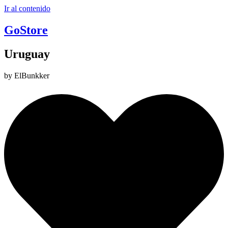
Ir al contenido
GoStore
Uruguay
by ElBunkker