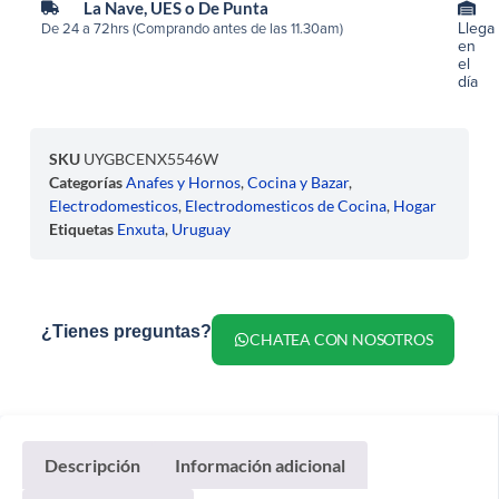
La Nave, UES o De Punta
Llega
De 24 a 72hrs (Comprando antes de las 11.30am)
en
el
día
SKU
UYGBCENX5546W
Categorías
Anafes y Hornos
,
Cocina y Bazar
,
Electrodomesticos
,
Electrodomesticos de Cocina
,
Hogar
Etiquetas
Enxuta
,
Uruguay
¿Tienes preguntas?
CHATEA CON NOSOTROS
Descripción
Información adicional