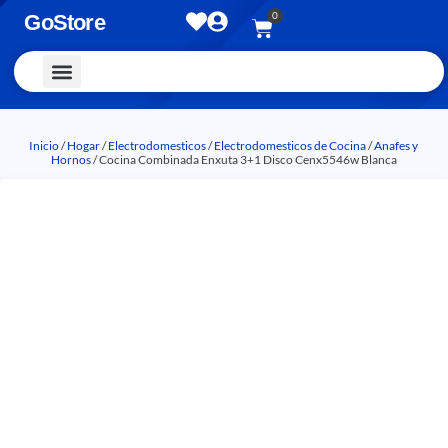
0
GoStore
Vestimenta y Accesorios
Inicio
/
Hogar
/
Electrodomesticos
/
Electrodomesticos de Cocina
/
Anafes y
Hornos
/ Cocina Combinada Enxuta 3+1 Disco Cenx5546w Blanca