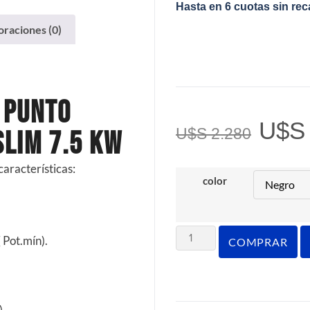
Hasta en 6 cuotas sin re
oraciones (0)
 Punto
U$S
U$S
2.280
Slim 7.5 kW
características:
color
 Pot.mín).
COMPRAR
.
).