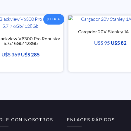
¡OFERTA!
Cargador 20V Stanley 1A. 
Blackview V6300 Pro Robusto/
U$S
95
U$S
82
5.7»/ 6Gb/ 128Gb
U$S
369
U$S
285
IGUE CON NOSOTROS
ENLACES RÁPIDOS