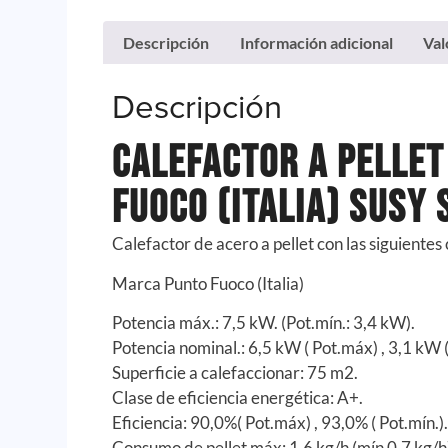
Descripción
Información adicional
Val
Descripción
Calefactor a Pellet
Fuoco (Italia) Susy 
Calefactor de acero a pellet con las siguientes 
Marca Punto Fuoco (Italia)
Potencia máx.: 7,5 kW. (Pot.mín.: 3,4 kW).
Potencia nominal.: 6,5 kW ( Pot.máx) , 3,1 kW (
Superficie a calefaccionar: 75 m2.
Clase de eficiencia energética: A+.
Eficiencia: 90,0%( Pot.máx) , 93,0% ( Pot.mín.)
Consumo de pellet máx: 1,6 kg/h (mín 0,7 kg/h