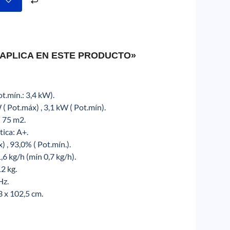
 APLICA EN ESTE PRODUCTO»
t.mín.: 3,4 kW).
( Pot.máx) , 3,1 kW ( Pot.mín).
: 75 m2.
tica: A+.
) , 93,0% ( Pot.mín.).
6 kg/h (mín 0,7 kg/h).
2 kg.
Hz.
3 x 102,5 cm.