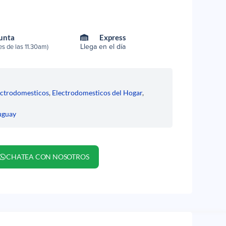
Punta
Express
Llega en el día
s de las 11.30am)
ectrodomesticos
,
Electrodomesticos del Hogar
,
uguay
CHATEA CON NOSOTROS