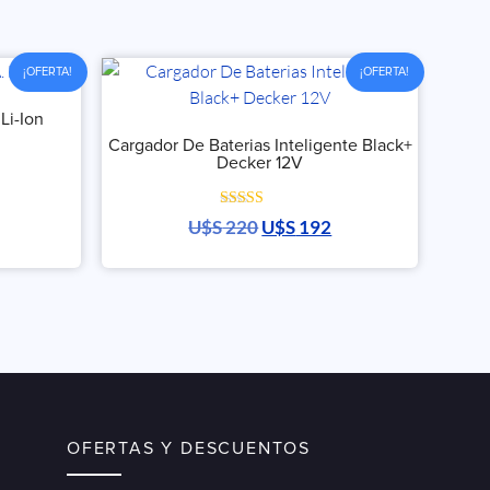
¡OFERTA!
¡OFERTA!
Li-Ion
Cargador De Baterias Inteligente Black+
Decker 12V
Valorado con
U$S
220
U$S
192
5.00
de 5
OFERTAS Y DESCUENTOS