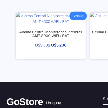
¡OFERTA!
Alarma Central Monitoreada Intelbras
Celular 
AMT 8000 WIFI / BAT
U$S
332
U$S
238
GoStore
S
Uruguay