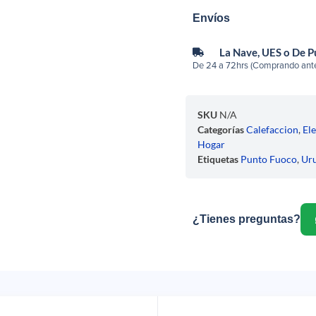
Envíos
La Nave, UES o De 
De 24 a 72hrs (Comprando ante
SKU
N/A
Categorías
Calefaccion
,
El
Hogar
Etiquetas
Punto Fuoco
,
Ur
¿Tienes preguntas?