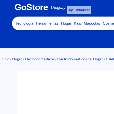
GoStore
Uruguay
by ElBunkker
Tecnología
Herramientas
Hogar
Kids
Mascotas
Cosme
Inicio
/
Hogar
/
Electrodomesticos
/
Electrodomesticos del Hogar
/
Cale