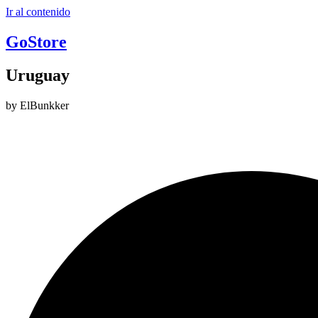
Ir al contenido
GoStore
Uruguay
by ElBunkker