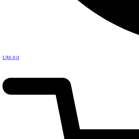
U$S
0
0