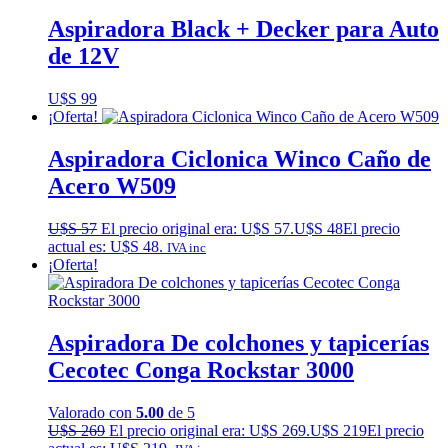
Aspiradora Black + Decker para Auto
de 12V
U$S
99
¡Oferta!
Aspiradora Ciclonica Winco Caño de
Acero W509
U$S
57
El precio original era: U$S 57.
U$S
48
El precio
actual es: U$S 48.
IVA inc
¡Oferta!
Aspiradora De colchones y tapicerías
Cecotec Conga Rockstar 3000
Valorado con
5.00
de 5
U$S
269
El precio original era: U$S 269.
U$S
219
El precio