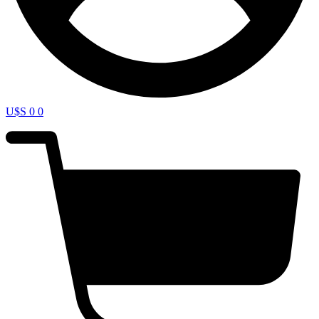
U$S
0
0