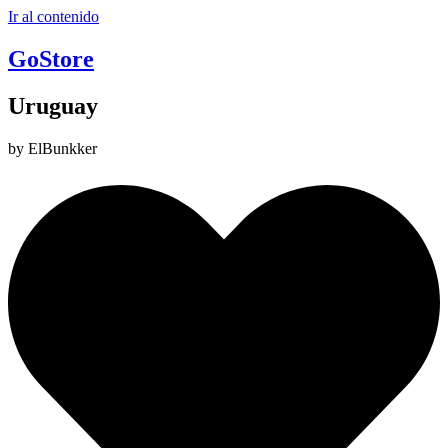
Ir al contenido
GoStore
Uruguay
by ElBunkker