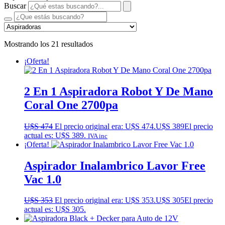
Buscar
Mostrando los 21 resultados
¡Oferta!
2 En 1 Aspiradora Robot Y De Mano
Coral One 2700pa
U$S
474
El precio original era: U$S 474.
U$S
389
El precio
actual es: U$S 389.
IVA inc
¡Oferta!
Aspirador Inalambrico Lavor Free
Vac 1.0
U$S
353
El precio original era: U$S 353.
U$S
305
El precio
actual es: U$S 305.