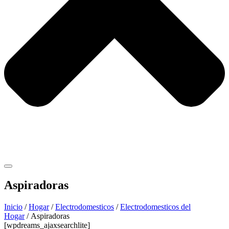
Aspiradoras
Inicio
/
Hogar
/
Electrodomesticos
/
Electrodomesticos del
Hogar
/ Aspiradoras
[wpdreams_ajaxsearchlite]