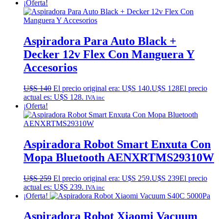
¡Oferta!
Aspiradora Para Auto Black +
Decker 12v Flex Con Manguera Y
Accesorios
U$S
140
El precio original era: U$S 140.
U$S
128
El precio
actual es: U$S 128.
IVA inc
¡Oferta!
Aspiradora Robot Smart Enxuta Con
Mopa Bluetooth AENXRTMS29310W
U$S
259
El precio original era: U$S 259.
U$S
239
El precio
actual es: U$S 239.
IVA inc
¡Oferta!
Aspiradora Robot Xiaomi Vacuum