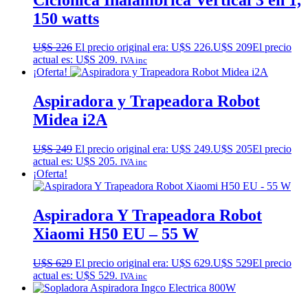
150 watts
U$S
226
El precio original era: U$S 226.
U$S
209
El precio
actual es: U$S 209.
IVA inc
¡Oferta!
Aspiradora y Trapeadora Robot
Midea i2A
U$S
249
El precio original era: U$S 249.
U$S
205
El precio
actual es: U$S 205.
IVA inc
¡Oferta!
Aspiradora Y Trapeadora Robot
Xiaomi H50 EU – 55 W
U$S
629
El precio original era: U$S 629.
U$S
529
El precio
actual es: U$S 529.
IVA inc