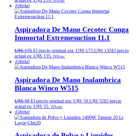
actual es: U$S 219.
IVA inc
¡Oferta!
Aspiradora De Mano Cecotec Conga
Immortal Extremesuction 11.1
U$S
175
El precio original era: U$S 175.
U$S
135
El precio
actual es: U$S 135.
IVA inc
¡Oferta!
Aspiradora De Mano Inalambrica
Blanca Winco W515
U$S
59
El precio original era: U$S 59.
U$S
55
El precio
actual es: U$S 55.
IVA inc
¡Oferta!
Aspiradora de Polvo y Liquidos