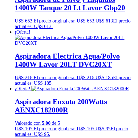
1400W Tanque 20 Lt Lavor Gbp20
U$S
653
El precio original era: U$S 653.
U$S
613
El precio
actual es: U$S 613.
¡Oferta!
Aspiradora Electrica Agua/Polvo
1400W Lavor 20LT DVC20XT
U$S
216
El precio original era: U$S 216.
U$S
185
El precio
actual es: U$S 185.
¡Oferta!
Aspiradora Enxuta 200Watts
AENXC182000R
Valorado con
5.00
de 5
U$S
105
El precio original era: U$S 105.
U$S
95
El precio
actual es: U$S 95.