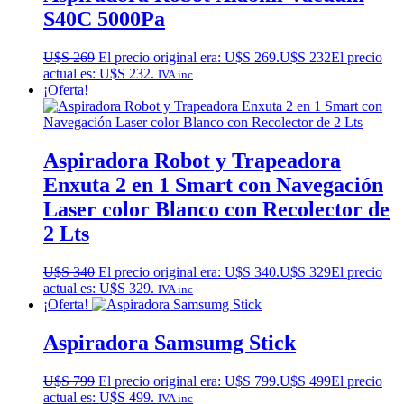
S40C 5000Pa
U$S
269
El precio original era: U$S 269.
U$S
232
El precio
actual es: U$S 232.
IVA inc
¡Oferta!
Aspiradora Robot y Trapeadora
Enxuta 2 en 1 Smart con Navegación
Laser color Blanco con Recolector de
2 Lts
U$S
340
El precio original era: U$S 340.
U$S
329
El precio
actual es: U$S 329.
IVA inc
¡Oferta!
Aspiradora Samsumg Stick
U$S
799
El precio original era: U$S 799.
U$S
499
El precio
actual es: U$S 499.
IVA inc