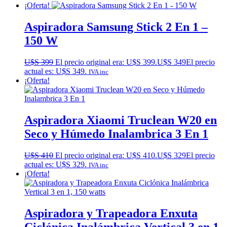
¡Oferta!
Aspiradora Samsung Stick 2 En 1 –
150 W
U$S
399
El precio original era: U$S 399.
U$S
349
El precio
actual es: U$S 349.
IVA inc
¡Oferta!
Aspiradora Xiaomi Truclean W20 en
Seco y Húmedo Inalambrica 3 En 1
U$S
410
El precio original era: U$S 410.
U$S
329
El precio
actual es: U$S 329.
IVA inc
¡Oferta!
Aspiradora y Trapeadora Enxuta
Ciclónica Inalámbrica Vertical 3 en 1,