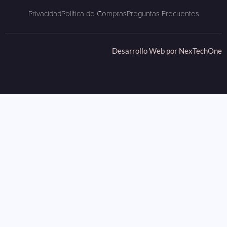
Privacidad
Política de Compras
Preguntas Frecuentes
Desarrollo Web por
NexTechOne