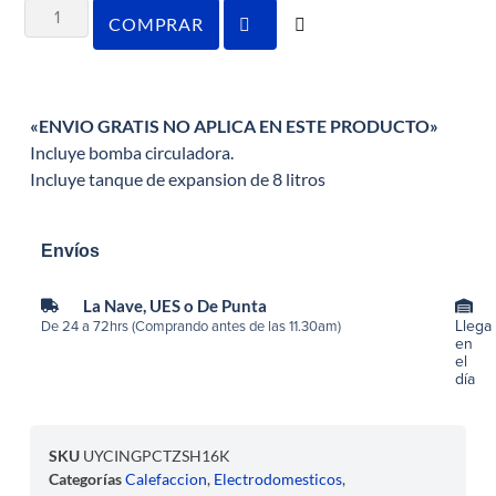
COMPRAR
«ENVIO GRATIS NO APLICA EN ESTE PRODUCTO»
Incluye bomba circuladora.
Incluye tanque de expansion de 8 litros
Envíos
La Nave, UES o De Punta
Llega
De 24 a 72hrs (Comprando antes de las 11.30am)
en
el
día
SKU
UYCINGPCTZSH16K
Categorías
Calefaccion
,
Electrodomesticos
,