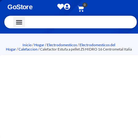
0
GoStore
Vestimenta y Accesorios
Inicio
/
Hogar
/
Electrodomesticos
/
Electrodomesticos del
Hogar
/
Calefaccion
/ Calefactor Estufa a pellet ZS HIDRO 16 Centrometal Italia