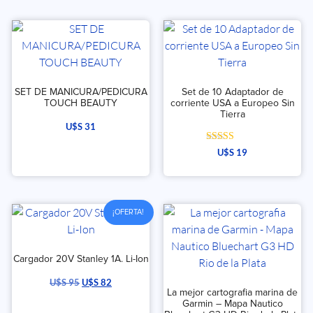
SET DE MANICURA/PEDICURA
Set de 10 Adaptador de
TOUCH BEAUTY
corriente USA a Europeo Sin
Tierra
U$S
31
Valorado con
U$S
19
5.00
de 5
¡OFERTA!
Cargador 20V Stanley 1A. Li-Ion
U$S
95
U$S
82
La mejor cartografia marina de
Garmin – Mapa Nautico