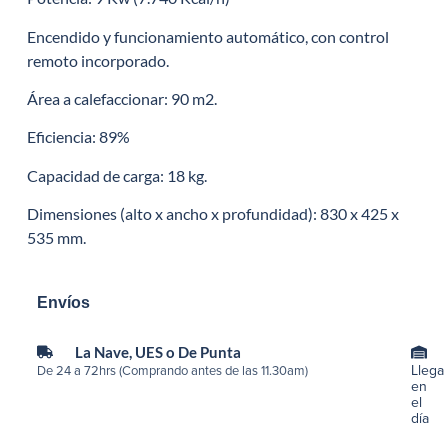
Encendido y funcionamiento automático, con control
remoto incorporado.
Área a calefaccionar: 90 m2.
Eficiencia: 89%
Capacidad de carga: 18 kg.
Dimensiones (alto x ancho x profundidad): 830 x 425 x
535 mm.
Envíos
La Nave, UES o De Punta
Llega
De 24 a 72hrs (Comprando antes de las 11.30am)
en
el
día