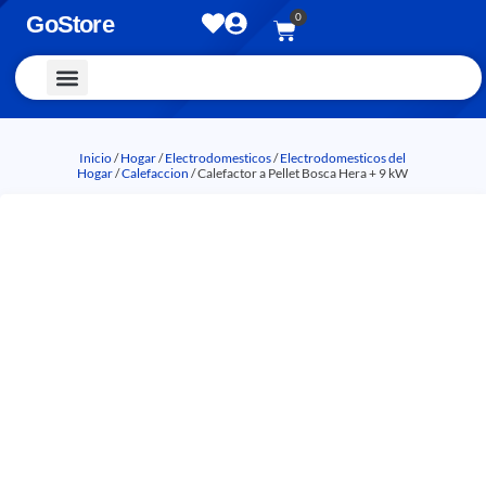
0
GoStore
Vestimenta y Accesorios
Inicio
/
Hogar
/
Electrodomesticos
/
Electrodomesticos del
Hogar
/
Calefaccion
/ Calefactor a Pellet Bosca Hera + 9 kW