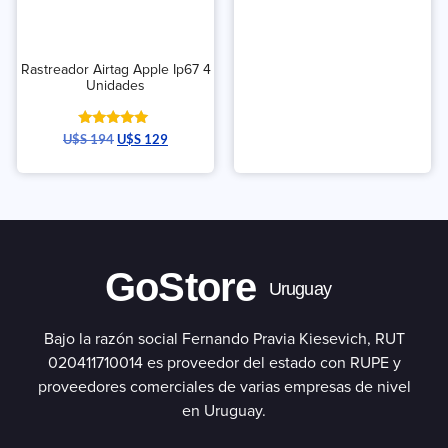
Rastreador Airtag Apple Ip67 4
Unidades
Valorado
U$S
194
U$S
129
con
5.00
de 5
GoStore
Uruguay
Bajo la razón social Fernando Pravia Kiesevich, RUT
020411710014 es proveedor del estado con RUPE y
proveedores comerciales de varias empresas de nivel
en Uruguay.