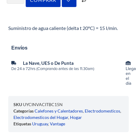
Suministro de agua caliente (delta t 20ºC) = 15 I/min.
Envíos
La Nave, UES o De Punta
Llega
De 24 a 72hrs (Comprando antes de las 11.30am)
en
el
día
SKU
UYCINVACITBC15N
Categorías
Calefones y Calentadores
,
Electrodomesticos
,
Electrodomesticos del Hogar
,
Hogar
Etiquetas
Uruguay
,
Vantage