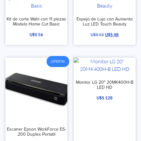
Kit de corte Wahl con 11 piezas
Espejo de Lujo con Aumento
Modelo Home Cut Basic
Luz LED Touch Beauty
U$S
56
U$S
55
U$S
48
¡OFERTA!
Monitor LG 20″ 20MK400H-B
LED HD
U$S
128
Escaner Epson WorkForce ES-
200 Duplex Portatil