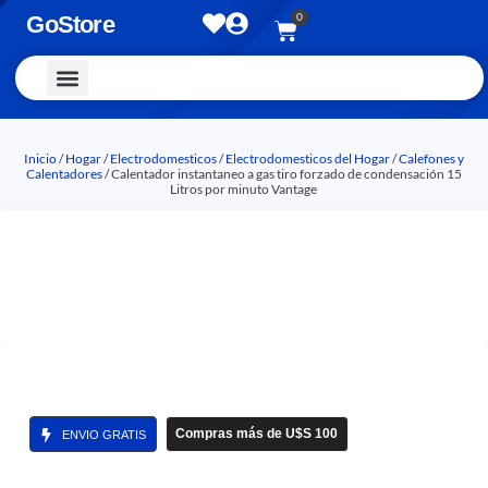
0
GoStore
Vestimenta y Accesorios
Inicio
/
Hogar
/
Electrodomesticos
/
Electrodomesticos del Hogar
/
Calefones y
Calentadores
/ Calentador instantaneo a gas tiro forzado de condensación 15
Litros por minuto Vantage
Compras más de U$S 100
ENVIO GRATIS