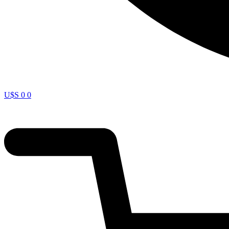
U$S
0
0