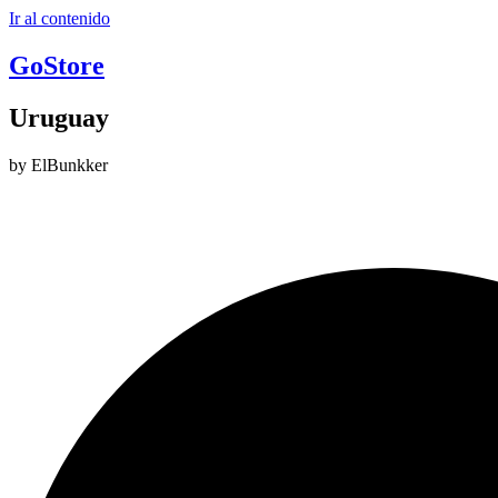
Ir al contenido
GoStore
Uruguay
by ElBunkker