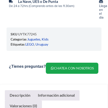
La Nave, UES o De Punta
Llega
De 24 a 72hrs (Comprando antes de las 11.30am)
en
el
día
SKU
UYTK77245
Categorías
Juguetes
,
Kids
Etiquetas
LEGO
,
Uruguay
¿Tienes preguntas?
CHATEA CON NOSOTROS
Descripción
Información adicional
Valoraciones (0)