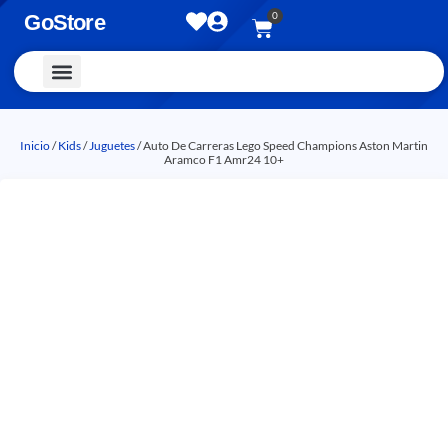
0
GoStore
Vestimenta y Accesorios
Inicio
/
Kids
/
Juguetes
/ Auto De Carreras Lego Speed Champions Aston Martin
Aramco F1 Amr24 10+