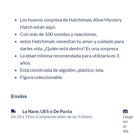
Los huevos sorpresa de Hatchimals Alive Mystery
Hatch están aquí.
Con más de 100 sonidos y reacciones,
estos Hatchimals necesitan tu amor y cuidado para
darles vida. ¿Quién está dentro? Es una sorpresa
La edad mínima recomendada para utilizarla es 3
años.
Está construida de algodón, plástico, tela.
Figura coleccionable.
Envíos
La Nave, UES o De Punta
Llega
De 24 a 72hrs (Comprando antes de las 11.30am)
en
el
día