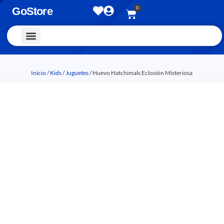
0
GoStore
Vestimenta y Accesorios
Inicio
/
Kids
/
Juguetes
/ Huevo Hatchimals Eclosión Misteriosa