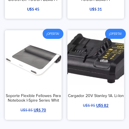
U$S
45
U$S
31
¡OFERTA!
¡OFERTA!
Soporte Flexible Fellowes Para
Cargador 20V Stanley 1A. Li-Ion
Notebook I-Spire Series Whit
U$S
95
U$S
82
U$S
85
U$S
70