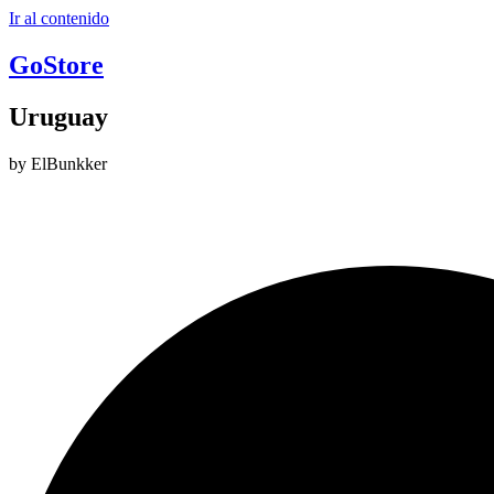
Ir al contenido
GoStore
Uruguay
by ElBunkker