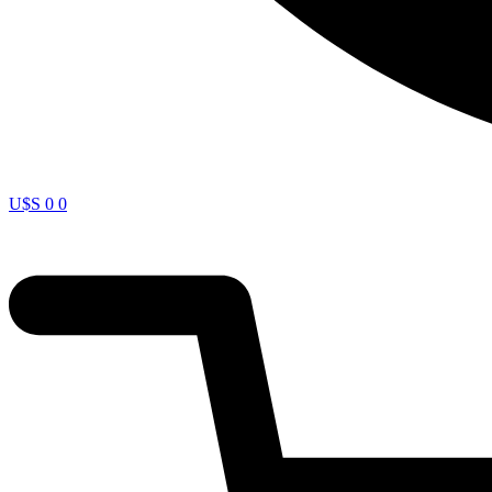
U$S
0
0