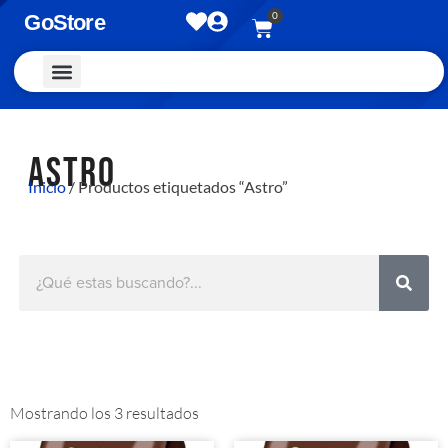
0
GoStore
Vestimenta y Accesorios
ASTRO
Inicio
/ Productos etiquetados “Astro”
Mostrando los 3 resultados