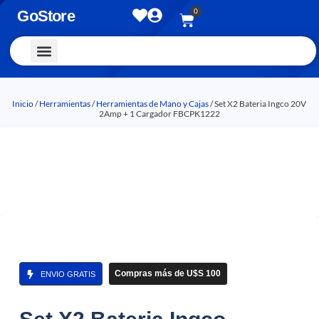
0
GoStore
Vestimenta y Accesorios
Inicio
/
Herramientas
/
Herramientas de Mano y Cajas
/ Set X2 Bateria Ingco 20V
2Amp + 1 Cargador FBCPK1222
Compras más de U$S 100
ENVIO GRATIS