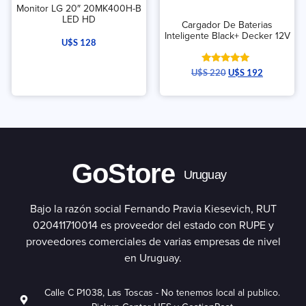
Monitor LG 20″ 20MK400H-B
LED HD
Cargador De Baterias
Inteligente Black+ Decker 12V
U$S
128
Valorado
U$S
220
U$S
192
con
5.00
de 5
GoStore
Uruguay
Bajo la razón social Fernando Pravia Kiesevich, RUT
020411710014 es proveedor del estado con RUPE y
proveedores comerciales de varias empresas de nivel
en Uruguay.
Calle C P1038, Las Toscas - No tenemos local al publico.