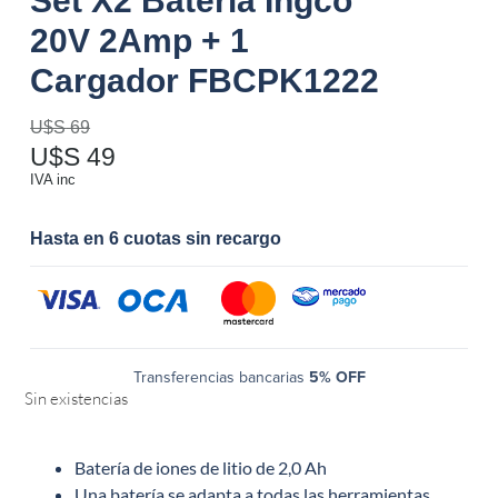
Set X2 Bateria Ingco
20V 2Amp + 1
Cargador FBCPK1222
U$S
69
U$S
49
IVA inc
Hasta en 6 cuotas sin recargo
Transferencias bancarias
5% OFF
Sin existencias
Batería de iones de litio de 2,0 Ah
Una batería se adapta a todas las herramientas