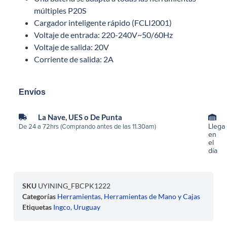
múltiples P20S
Cargador inteligente rápido (FCLI2001)
Voltaje de entrada: 220-240V~50/60Hz
Voltaje de salida: 20V
Corriente de salida: 2A
Envíos
La Nave, UES o De Punta
Llega
De 24 a 72hrs (Comprando antes de las 11.30am)
en
el
día
SKU
UYINING_FBCPK1222
Categorías
Herramientas
,
Herramientas de Mano y Cajas
Etiquetas
Ingco
,
Uruguay