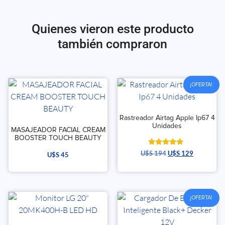
Quienes vieron este producto
también compraron
¡OFERTA!
Rastreador Airtag Apple Ip67 4
Unidades
MASAJEADOR FACIAL CREAM
BOOSTER TOUCH BEAUTY
Valorado
U$S
194
U$S
129
U$S
45
con
5.00
de 5
¡OFERTA!