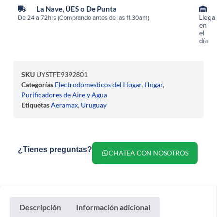
La Nave, UES o De Punta
Llega
De 24 a 72hrs (Comprando antes de las 11.30am)
en
el
día
SKU
UYSTFE9392801
Categorías
Electrodomesticos del Hogar
,
Hogar
,
Purificadores de Aire y Agua
Etiquetas
Aeramax
,
Uruguay
¿Tienes preguntas?
CHATEA CON NOSOTROS
Descripción
Información adicional