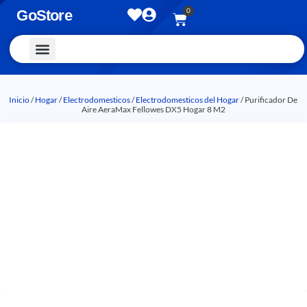
0
GoStore
Vestimenta y Accesorios
Inicio
/
Hogar
/
Electrodomesticos
/
Electrodomesticos del Hogar
/ Purificador De
Aire AeraMax Fellowes DX5 Hogar 8 M2