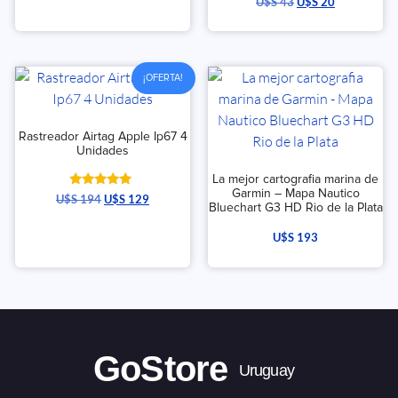
U$S
43
U$S
20
¡OFERTA!
Rastreador Airtag Apple Ip67 4
Unidades
La mejor cartografia marina de
Garmin – Mapa Nautico
Valorado
U$S
194
U$S
129
Bluechart G3 HD Rio de la Plata
con
5.00
de 5
U$S
193
GoStore
Uruguay