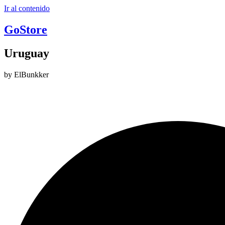
Ir al contenido
GoStore
Uruguay
by ElBunkker