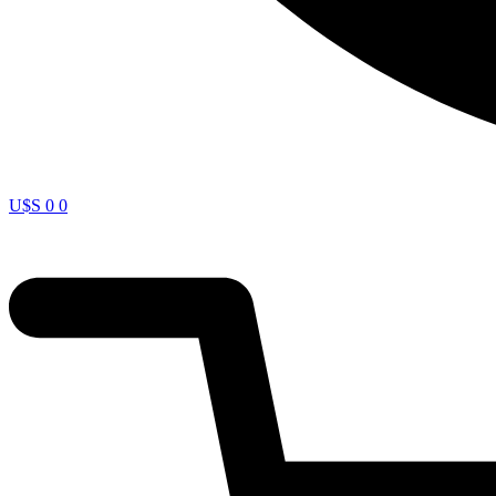
U$S
0
0