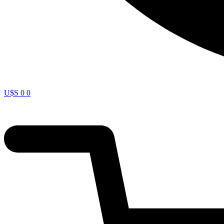
U$S
0
0