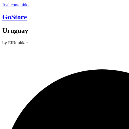
Ir al contenido
GoStore
Uruguay
by ElBunkker