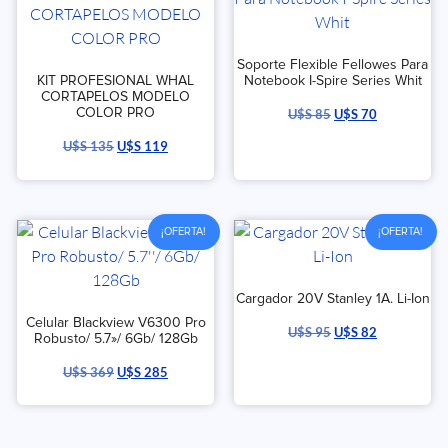
Soporte Flexible Fellowes Para
KIT PROFESIONAL WHAL
Notebook I-Spire Series Whit
CORTAPELOS MODELO
COLOR PRO
U$S
85
U$S
70
U$S
135
U$S
119
¡OFERTA!
¡OFERTA!
Cargador 20V Stanley 1A. Li-Ion
Celular Blackview V6300 Pro
U$S
95
U$S
82
Robusto/ 5.7»/ 6Gb/ 128Gb
U$S
369
U$S
285