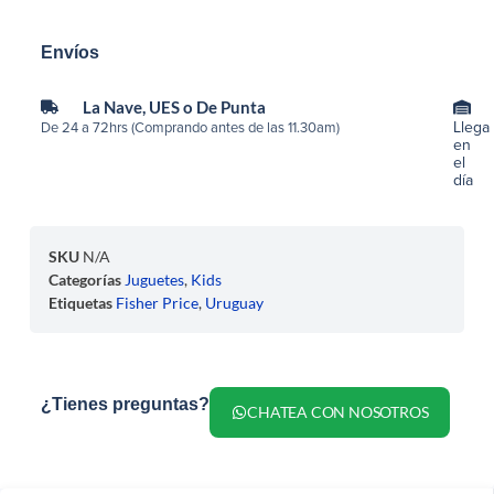
Envíos
La Nave, UES o De Punta
Llega
De 24 a 72hrs (Comprando antes de las 11.30am)
en
el
día
SKU
N/A
Categorías
Juguetes
,
Kids
Etiquetas
Fisher Price
,
Uruguay
¿Tienes preguntas?
CHATEA CON NOSOTROS