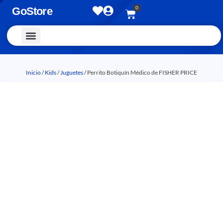
0
GoStore
Vestimenta y Accesorios
Inicio
/
Kids
/
Juguetes
/ Perrito Botiquín Médico de FISHER PRICE