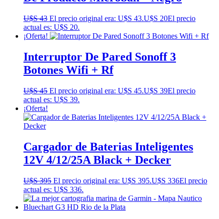
U$S
43
El precio original era: U$S 43.
U$S
20
El precio
actual es: U$S 20.
¡Oferta!
Interruptor De Pared Sonoff 3
Botones Wifi + Rf
U$S
45
El precio original era: U$S 45.
U$S
39
El precio
actual es: U$S 39.
¡Oferta!
Cargador de Baterias Inteligentes
12V 4/12/25A Black + Decker
U$S
395
El precio original era: U$S 395.
U$S
336
El precio
actual es: U$S 336.