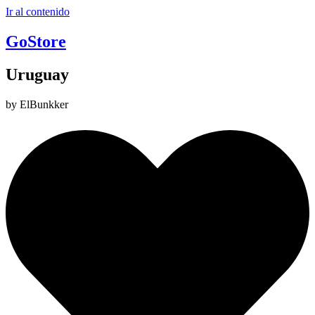
Ir al contenido
GoStore
Uruguay
by ElBunkker