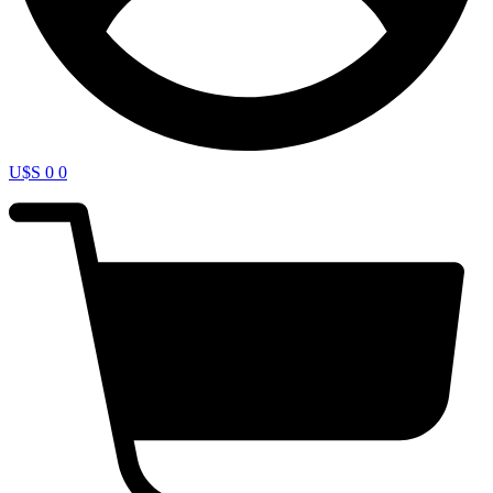
U$S
0
0