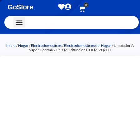
0
GoStore
Vestimenta y Accesorios
Inicio
/
Hogar
/
Electrodomesticos
/
Electrodomesticos del Hogar
/ Limpiador A
Vapor Deerma 2 En 1 Multifuncional DEM-ZQ600