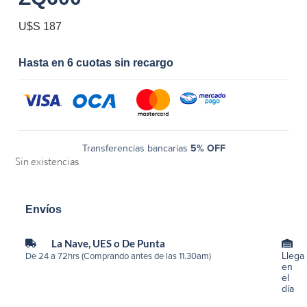
U$S
187
Hasta en 6 cuotas sin recargo
Transferencias bancarias
5% OFF
Sin existencias
Envíos
La Nave, UES o De Punta
Llega
De 24 a 72hrs (Comprando antes de las 11.30am)
en
el
día