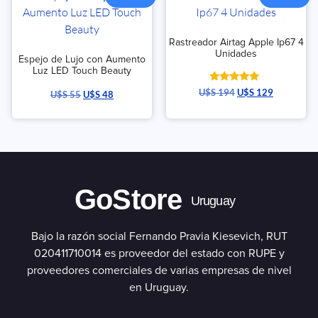
Rastreador Airtag Apple Ip67 4
Unidades
Espejo de Lujo con Aumento
Luz LED Touch Beauty
Valorado
U$S
194
U$S
129
U$S
55
U$S
48
con
5.00
de 5
GoStore
Uruguay
Bajo la razón social Fernando Pravia Kiesevich, RUT
020411710014 es proveedor del estado con RUPE y
proveedores comerciales de varias empresas de nivel
en Uruguay.