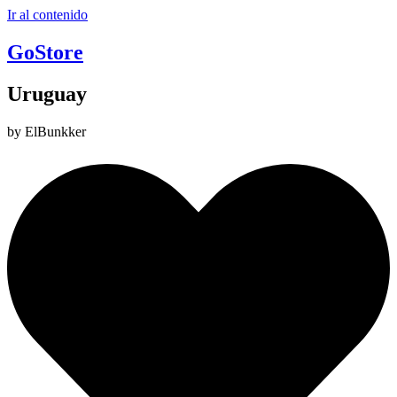
Ir al contenido
GoStore
Uruguay
by ElBunkker