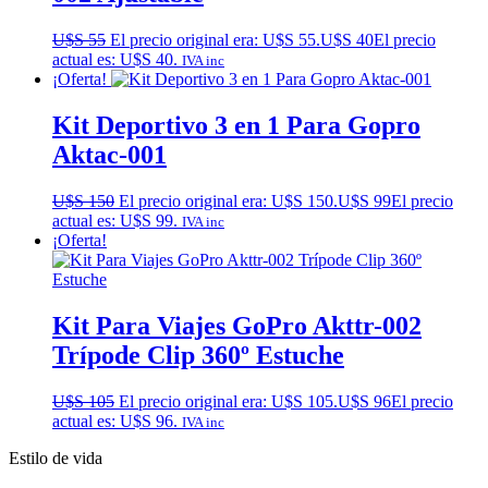
U$S
55
El precio original era: U$S 55.
U$S
40
El precio
actual es: U$S 40.
IVA inc
¡Oferta!
Kit Deportivo 3 en 1 Para Gopro
Aktac-001
U$S
150
El precio original era: U$S 150.
U$S
99
El precio
actual es: U$S 99.
IVA inc
¡Oferta!
Kit Para Viajes GoPro Akttr-002
Trípode Clip 360º Estuche
U$S
105
El precio original era: U$S 105.
U$S
96
El precio
actual es: U$S 96.
IVA inc
Estilo de vida