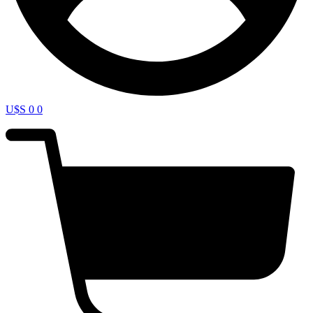
U$S
0
0