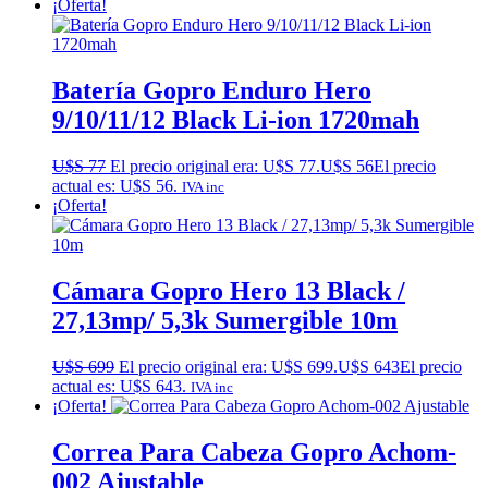
¡Oferta!
Batería Gopro Enduro Hero
9/10/11/12 Black Li-ion 1720mah
U$S
77
El precio original era: U$S 77.
U$S
56
El precio
actual es: U$S 56.
IVA inc
¡Oferta!
Cámara Gopro Hero 13 Black /
27,13mp/ 5,3k Sumergible 10m
U$S
699
El precio original era: U$S 699.
U$S
643
El precio
actual es: U$S 643.
IVA inc
¡Oferta!
Correa Para Cabeza Gopro Achom-
002 Ajustable