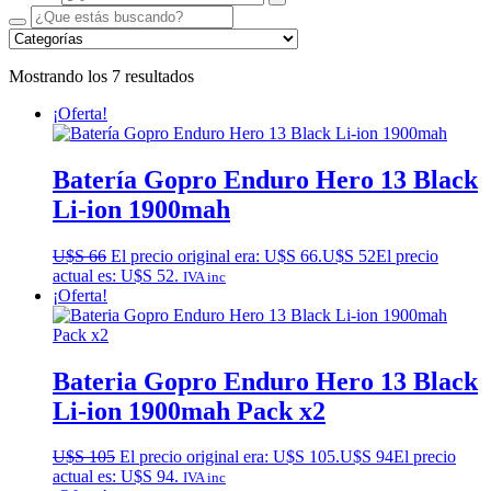
Mostrando los 7 resultados
¡Oferta!
Batería Gopro Enduro Hero 13 Black
Li-ion 1900mah
U$S
66
El precio original era: U$S 66.
U$S
52
El precio
actual es: U$S 52.
IVA inc
¡Oferta!
Bateria Gopro Enduro Hero 13 Black
Li-ion 1900mah Pack x2
U$S
105
El precio original era: U$S 105.
U$S
94
El precio
actual es: U$S 94.
IVA inc