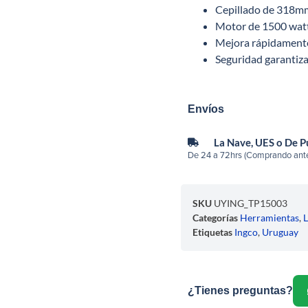
Cepillado de 318m
Motor de 1500 watt
Mejora rápidamente
Seguridad garantiza
Envíos
La Nave, UES o De 
De 24 a 72hrs (Comprando ante
SKU
UYING_TP15003
Categorías
Herramientas
,
L
Etiquetas
Ingco
,
Uruguay
¿Tienes preguntas?