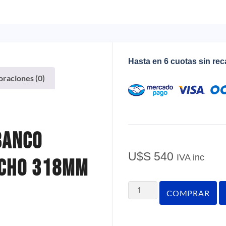
Hasta en 6 cuotas sin re
oraciones (0)
Banco
U$S
540
IVA inc
ncho 318mm
COMPRAR