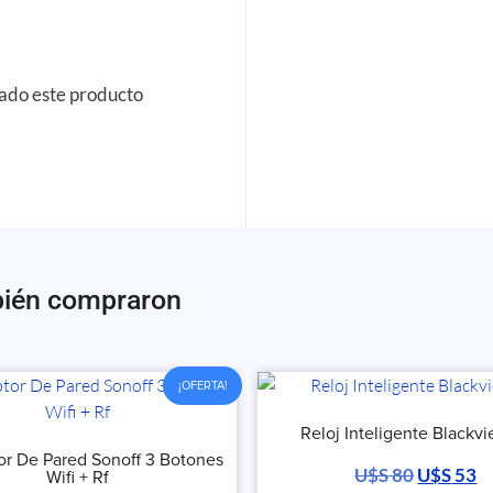
rado este producto
bién compraron
¡OFERTA!
Reloj Inteligente Blackvi
tor De Pared Sonoff 3 Botones
U$S
80
U$S
53
Wifi + Rf