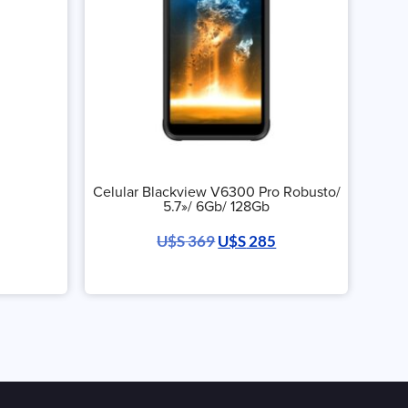
Celular Blackview V6300 Pro Robusto/
5.7»/ 6Gb/ 128Gb
U$S
369
U$S
285