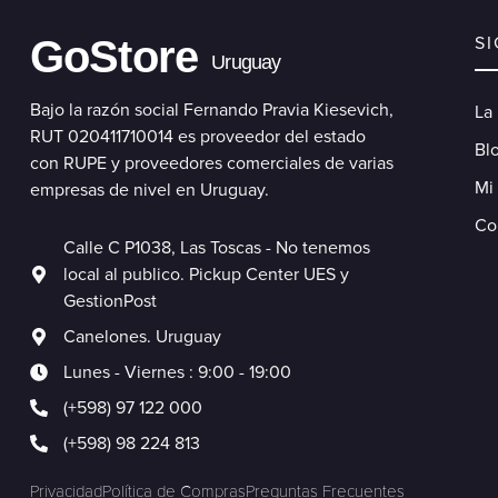
GoStore
S
Uruguay
Bajo la razón social Fernando Pravia Kiesevich,
La
RUT 020411710014 es proveedor del estado
Blo
con RUPE y proveedores comerciales de varias
Mi
empresas de nivel en Uruguay.
Co
Calle C P1038, Las Toscas - No tenemos
local al publico. Pickup Center UES y
GestionPost
Canelones. Uruguay
Lunes - Viernes : 9:00 - 19:00
(+598) 97 122 000
(+598) 98 224 813
Privacidad
Política de Compras
Preguntas Frecuentes