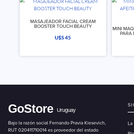
MASAJEADOR FACIAL CREAM
BOOSTER TOUCH BEAUTY
MINI MAQ
PARA 
U$S
45
GoStore
S
Uruguay
Bajo la razón social Fernando Pravia Kiesevich,
La
RUT 020411710014 es proveedor del estado
Blo