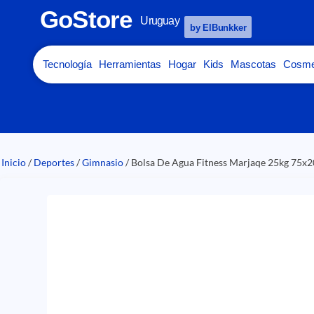
GoStore
Uruguay
by ElBunkker
Tecnología
Herramientas
Hogar
Kids
Mascotas
Cosme
Inicio
/
Deportes
/
Gimnasio
/ Bolsa De Agua Fitness Marjaqe 25kg 75x