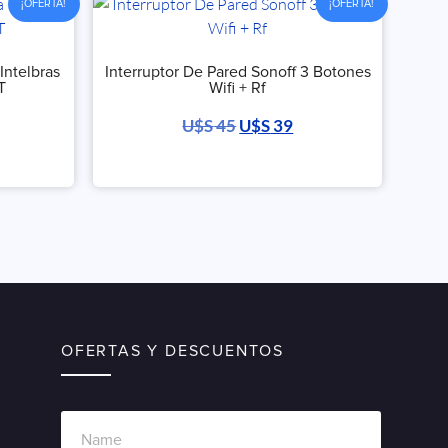
¡OFERTA!
¡OFERTA!
Intelbras
Interruptor De Pared Sonoff 3 Botones
T
Wifi + Rf
U$S
45
U$S
39
OFERTAS Y DESCUENTOS