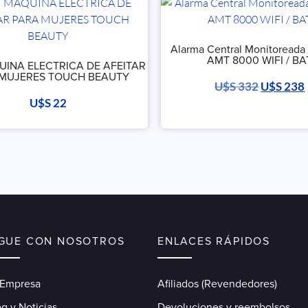
Alarma Central Monitoreada 
AMT 8000 WIFI / BA
UINA ELECTRICA DE AFEITAR
MUJERES TOUCH BEAUTY
U$S
332
U$S
238
U$S
22
IGUE CON NOSOTROS
ENLACES RÁPIDOS
 Empresa
Afiliados (Revendedores)
g y Noticias
Devoluciones y reembolsos