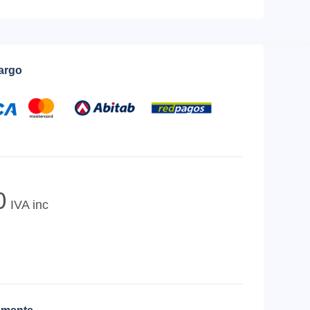
cargo
0
IVA inc