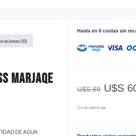
Hasta en 6 cuotas sin re
oraciones (0)
ss Marjaqe
U$S
6
U$S
89
Sin existencias
TIDAD DE AGUA