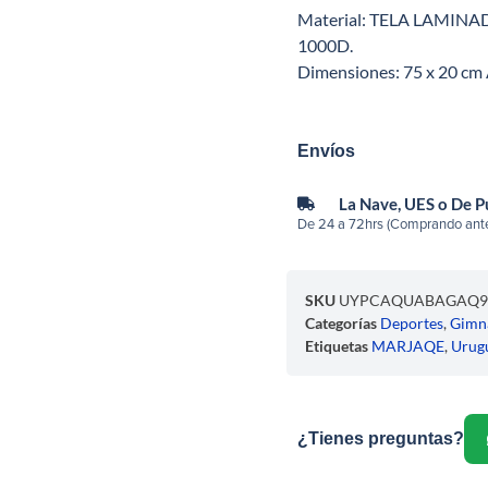
Material: TELA LAMINA
1000D.
Dimensiones: 75 x 20 c
Envíos
La Nave, UES o De 
De 24 a 72hrs (Comprando ante
SKU
UYPCAQUABAGAQ9
Categorías
Deportes
,
Gimn
Etiquetas
MARJAQE
,
Urug
¿Tienes preguntas?