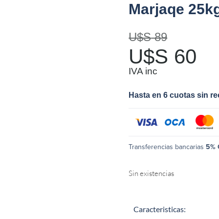
Marjaqe 25k
U$S
89
U$S
60
IVA inc
Hasta en 6 cuotas sin r
Transferencias bancarias
5% 
Sin existencias
Caracteristicas: