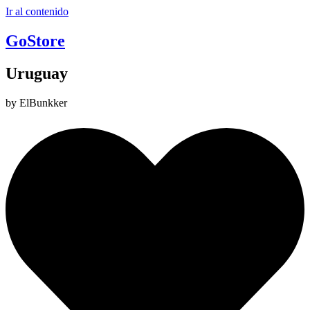
Ir al contenido
GoStore
Uruguay
by ElBunkker