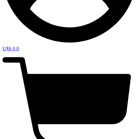
U$S
0
0