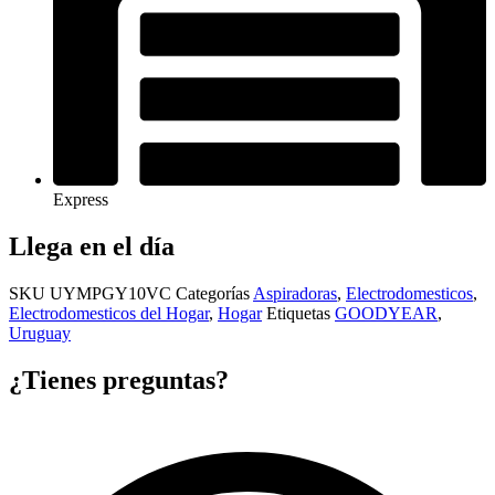
Express
Llega en el día
SKU
UYMPGY10VC
Categorías
Aspiradoras
,
Electrodomesticos
,
Electrodomesticos del Hogar
,
Hogar
Etiquetas
GOODYEAR
,
Uruguay
¿Tienes preguntas?