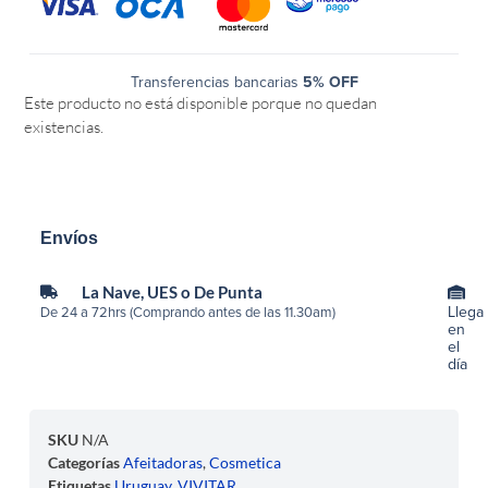
Transferencias bancarias
5% OFF
Este producto no está disponible porque no quedan
existencias.
Envíos
La Nave, UES o De Punta
Llega
De 24 a 72hrs (Comprando antes de las 11.30am)
en
el
día
SKU
N/A
Categorías
Afeitadoras
,
Cosmetica
Etiquetas
Uruguay
,
VIVITAR