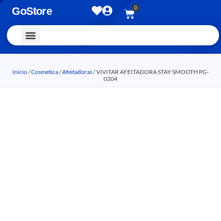
0
GoStore
Vestimenta y Accesorios
Inicio
/
Cosmetica
/
Afeitadoras
/ VIVITAR AFEITADORA STAY SMOOTH PG-
0204