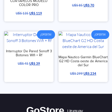
CORTAPELOS MODELO
COLOR PRO
U$S
85
U$S
70
U$S
135
U$S
119
¡OFERTA!
¡OFERTA!
Interruptor De Pared Sonoff 3
Botones Wifi + Rf
Mapa Nautico Garmin BlueChart
G2 HD Costa oeste de America
U$S
45
U$S
39
del Sur
U$S
299
U$S
234
GoStore
Uruguay