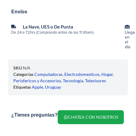
Envíos
La Nave, UES o De Punta
Llega
De 24 a 72hrs (Comprando antes de las 11.30am)
en
el
día
SKU
N/A
Categorías
Computadoras
,
Electrodomesticos
,
Hogar
,
Perisfericos y Accesorios
,
Tecnología
,
Televisores
Etiquetas
Apple
,
Uruguay
¿Tienes preguntas?
CHATEA CON NOSOTROS