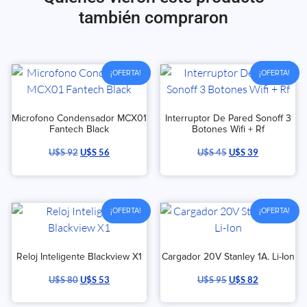
también compraron
¡OFERTA!
¡OFERTA!
Microfono Condensador MCX01
Interruptor De Pared Sonoff 3
Fantech Black
Botones Wifi + Rf
U$S
92
U$S
56
U$S
45
U$S
39
¡OFERTA!
¡OFERTA!
Reloj Inteligente Blackview X1
Cargador 20V Stanley 1A. Li-Ion
U$S
80
U$S
53
U$S
95
U$S
82