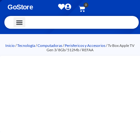
0
GoStore
Vestimenta y Accesorios
Inicio
/
Tecnología
/
Computadoras
/
Perisfericos y Accesorios
/ Tv Box Apple TV
Gen 3/ 8Gb/ 512Mb / REFAA