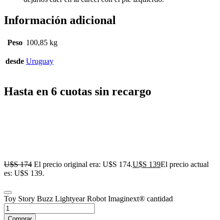
Información adicional
Peso
100,85 kg
desde
Uruguay
Hasta en 6 cuotas sin recargo
U$S
174
El precio original era: U$S 174.
U$S
139
El precio actual
es: U$S 139.
Toy Story Buzz Lightyear Robot Imaginext® cantidad
Comprar