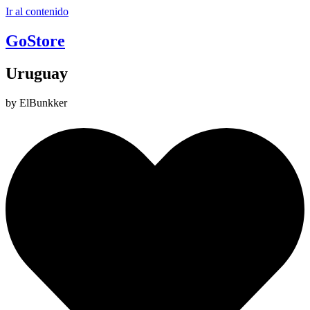
Ir al contenido
GoStore
Uruguay
by ElBunkker