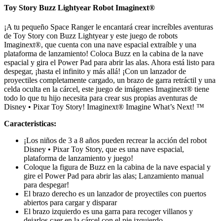
Toy Story Buzz Lightyear Robot Imaginext®
¡A tu pequeño Space Ranger le encantará crear increíbles aventuras
de Toy Story con Buzz Lightyear y este juego de robots
Imaginext®, que cuenta con una nave espacial extraíble y una
plataforma de lanzamiento! Coloca Buzz en la cabina de la nave
espacial y gira el Power Pad para abrir las alas. Ahora está listo para
despegar, ¡hasta el infinito y más allá! ¡Con un lanzador de
proyectiles completamente cargado, un brazo de garra retráctil y una
celda oculta en la cárcel, este juego de imágenes Imaginext® tiene
todo lo que tu hijo necesita para crear sus propias aventuras de
Disney • Pixar Toy Story! Imaginext® Imagine What’s Next! ™
Caracteristicas:
¡Los niños de 3 a 8 años pueden recrear la acción del robot
Disney • Pixar Toy Story, que es una nave espacial,
plataforma de lanzamiento y juego!
Coloque la figura de Buzz en la cabina de la nave espacial y
gire el Power Pad para abrir las alas; Lanzamiento manual
para despegar!
El brazo derecho es un lanzador de proyectiles con puertos
abiertos para cargar y disparar
El brazo izquierdo es una garra para recoger villanos y
dejarlos caer en la cárcel con el pie izquierdo.