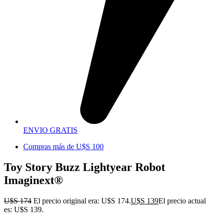
ENVIO GRATIS
Compras más de U$S 100
Toy Story Buzz Lightyear Robot
Imaginext®
U$S
174
El precio original era: U$S 174.
U$S
139
El precio actual
es: U$S 139.