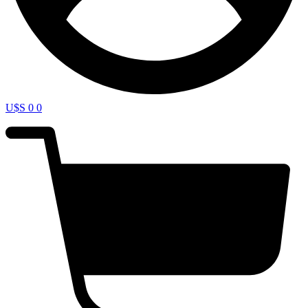
U$S
0
0