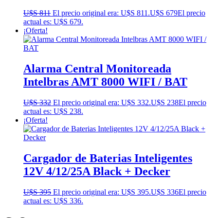
U$S
811
El precio original era: U$S 811.
U$S
679
El precio
actual es: U$S 679.
¡Oferta!
Alarma Central Monitoreada
Intelbras AMT 8000 WIFI / BAT
U$S
332
El precio original era: U$S 332.
U$S
238
El precio
actual es: U$S 238.
¡Oferta!
Cargador de Baterias Inteligentes
12V 4/12/25A Black + Decker
U$S
395
El precio original era: U$S 395.
U$S
336
El precio
actual es: U$S 336.