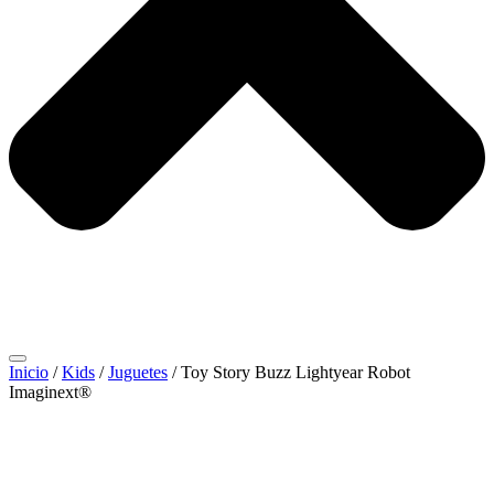
Inicio
/
Kids
/
Juguetes
/ Toy Story Buzz Lightyear Robot
Imaginext®