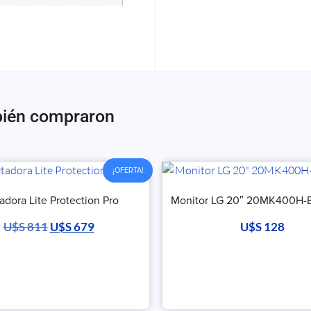
bién compraron
¡OFERTA!
adora Lite Protection Pro
Monitor LG 20″ 20MK400H-
U$S
811
U$S
679
U$S
128