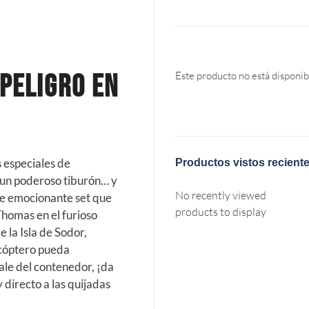
Peligro en
Este producto no está disponib
s especiales de
Productos vistos recient
 un poderoso tiburón… y
No recently viewed
te emocionante set que
products to display
Thomas en el furioso
 la Isla de Sodor,
icóptero pueda
ale del contenedor, ¡da
 directo a las quijadas