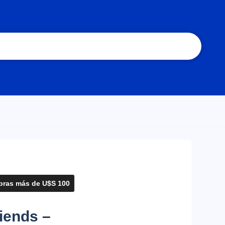
ras más de U$S 100
iends –