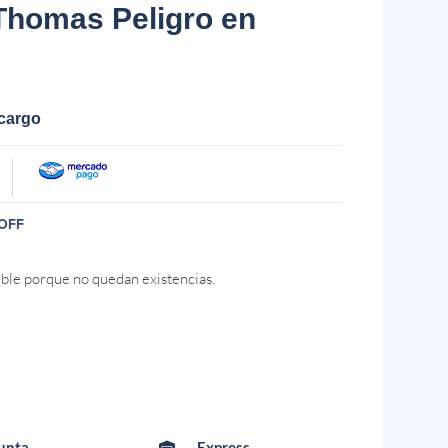
Thomas Peligro en
ecargo
OFF
ible porque no quedan existencias.
Punta
Express