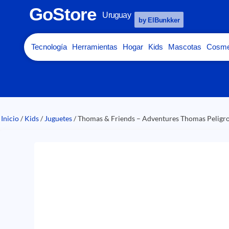
GoStore
Uruguay
by ElBunkker
Tecnología
Herramientas
Hogar
Kids
Mascotas
Cosme
Inicio
/
Kids
/
Juguetes
/ Thomas & Friends – Adventures Thomas Peligro