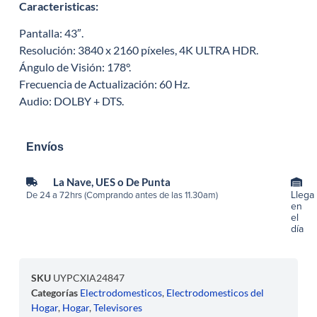
Caracteristicas:
Pantalla: 43″.
Resolución: 3840 x 2160 píxeles, 4K ULTRA HDR.
Ángulo de Visión: 178°.
Frecuencia de Actualización: 60 Hz.
Audio: DOLBY + DTS.
Envíos
La Nave, UES o De Punta
Llega
De 24 a 72hrs (Comprando antes de las 11.30am)
en
el
día
SKU
UYPCXIA24847
Categorías
Electrodomesticos
,
Electrodomesticos del
Hogar
,
Hogar
,
Televisores