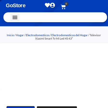
0
GoStore
Vestimenta y Accesorios
Inicio
/
Hogar
/
Electrodomesticos
/
Electrodomesticos del Hogar
/ Televisor
Xiaomi Smart Tv Mi Led 4S 43″