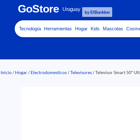
GoStore
Uruguay
by ElBunkker
Tecnología
Herramientas
Hogar
Kids
Mascotas
Cosme
Inicio
/
Hogar
/
Electrodomesticos
/
Televisores
/ Televisor Smart 50″ 