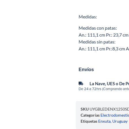
Medidas:
Medidas con patas:
An.: 111,1 cm Pr.: 23,7 cm
Medidas sin patas:
An.: 111,1 cm Pr.:8,3 cm A
Envíos
La Nave, UES o De 
De 24 a 72hrs (Comprando ante
SKU
UYGBLEDENX1250S
Categorías
Electrodomesti
Etiquetas
Enxuta
,
Uruguay