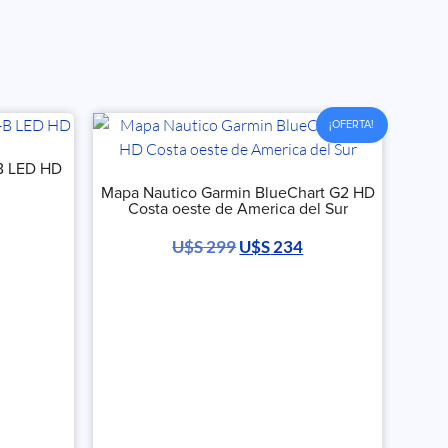
¡OFERTA!
B LED HD
Mapa Nautico Garmin BlueChart G2 HD
Costa oeste de America del Sur
U$S
299
U$S
234