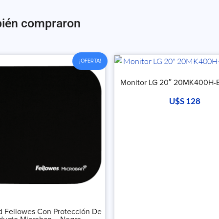
bién compraron
¡OFERTA!
Monitor LG 20″ 20MK400H-
U$S
128
 Fellowes Con Protección De