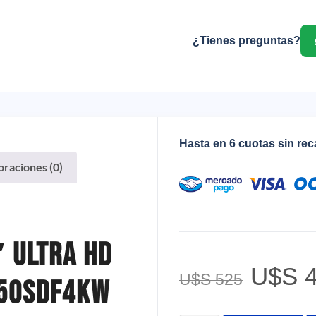
¿Tienes preguntas?
Hasta en 6 cuotas sin re
oraciones (0)
″ Ultra Hd
U$S
4
U$S
525
250sdf4kw