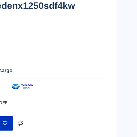
edenx1250sdf4kw
ecargo
OFF