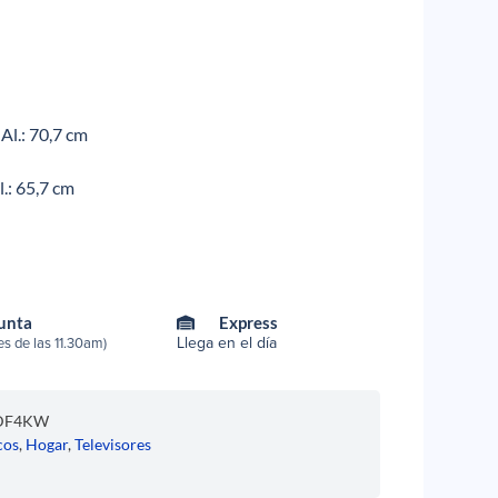
 Al.: 70,7 cm
l.: 65,7 cm
Punta
Express
Llega en el día
s de las 11.30am)
DF4KW
cos
,
Hogar
,
Televisores