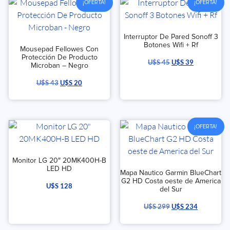
¡OFERTA!
¡OFERTA!
Interruptor De Pared Sonoff 3
Botones Wifi + Rf
Mousepad Fellowes Con
Protección De Producto
U$S
45
U$S
39
Microban – Negro
U$S
43
U$S
20
¡OFERTA!
Monitor LG 20″ 20MK400H-B
LED HD
Mapa Nautico Garmin BlueChart
G2 HD Costa oeste de America
U$S
128
del Sur
U$S
299
U$S
234