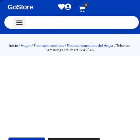
0
GoStore
Vestimenta y Accesorios
Inicio
/
Hogar
/
Electrodomesticos
/
Electrodomesticos del Hogar
/ Televisor
Samsumg Led Smart Tv 43″ 4K