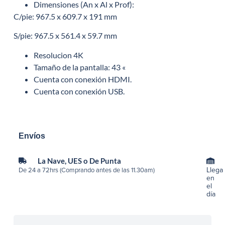
Dimensiones (An x Al x Prof):
C/pie: 967.5 x 609.7 x 191 mm
S/pie: 967.5 x 561.4 x 59.7 mm
Resolucion 4K
Tamaño de la pantalla: 43 «
Cuenta con conexión HDMI.
Cuenta con conexión USB.
Envíos
La Nave, UES o De Punta
Llega
De 24 a 72hrs (Comprando antes de las 11.30am)
en
el
día