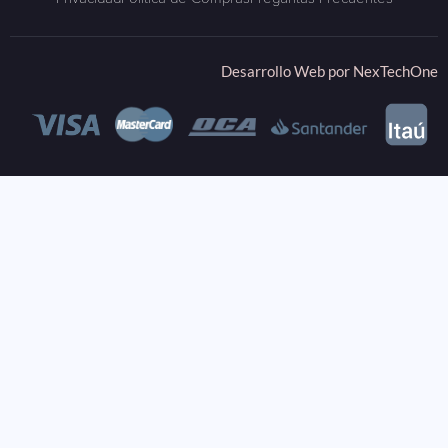
Desarrollo Web por
NexTechOne