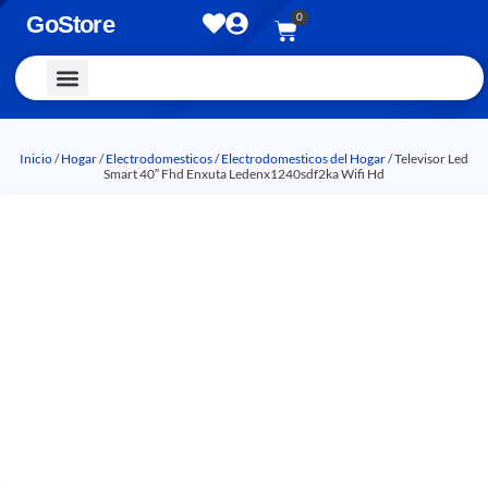
0
GoStore
Vestimenta y Accesorios
Inicio
/
Hogar
/
Electrodomesticos
/
Electrodomesticos del Hogar
/ Televisor Led
Smart 40″ Fhd Enxuta Ledenx1240sdf2ka Wifi Hd