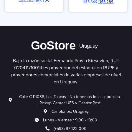
U$S
194
U$S
129
U$S
369
U$S
285
con
5.00
de 5
GoStore
Uruguay
Bajo la razón social Fernando Pravia Kiesevich, RUT
020411710014 es proveedor del estado con RUPE y
proveedores comerciales de varias empresas de nivel
en Uruguay.
Calle C P1038, Las Toscas - No tenemos local al publico.
Pickup Center UES y GestionPost
Canelones. Uruguay
Lunes - Viernes : 9:00 - 19:00
(+598) 97 122 000