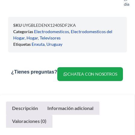
día
SKU
UYGBLEDENX1240SDF2KA
Categorías
Electrodomesticos
,
Electrodomesticos del
Hogar
,
Hogar
,
Televisores
Etiquetas
Enxuta
,
Uruguay
¿Tienes preguntas?
CHATEA CON NOSOTROS
Descripción
Información adicional
Valoraciones (0)