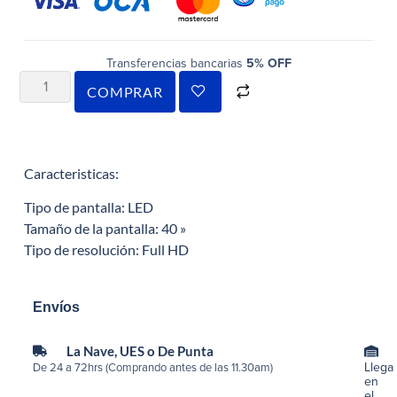
Transferencias bancarias
5% OFF
COMPRAR
Caracteristicas:
Tipo de pantalla: LED
Tamaño de la pantalla: 40 »
Tipo de resolución: Full HD
Envíos
La Nave, UES o De Punta
Llega
De 24 a 72hrs (Comprando antes de las 11.30am)
en
el