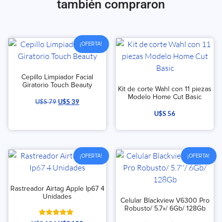
también compraron
¡OFERTA!
Cepillo Limpiador Facial
Giratorio Touch Beauty
Kit de corte Wahl con 11 piezas
Modelo Home Cut Basic
U$S
79
U$S
39
U$S
56
¡OFERTA!
¡OFERTA!
Rastreador Airtag Apple Ip67 4
Unidades
Celular Blackview V6300 Pro
Robusto/ 5.7»/ 6Gb/ 128Gb
Valorado