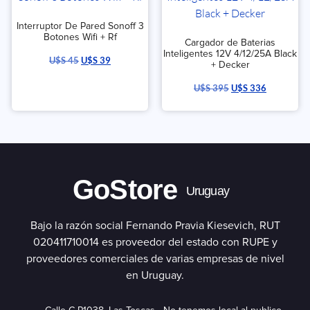
Interruptor De Pared Sonoff 3
Botones Wifi + Rf
Cargador de Baterias
Inteligentes 12V 4/12/25A Black
U$S
45
U$S
39
+ Decker
U$S
395
U$S
336
GoStore
Uruguay
Bajo la razón social Fernando Pravia Kiesevich, RUT
020411710014 es proveedor del estado con RUPE y
proveedores comerciales de varias empresas de nivel
en Uruguay.