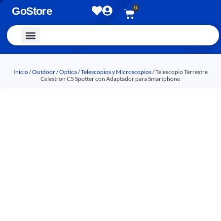
0
GoStore
Vestimenta y Accesorios
Inicio
/
Outdoor
/
Optica
/
Telescopios y Microscopios
/ Telescopio Terrestre
Celestron C5 Spotter con Adaptador para Smartphone