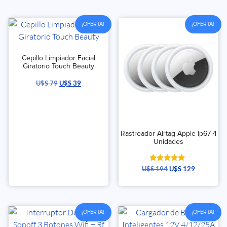
¡OFERTA!
¡OFERTA!
Cepillo Limpiador Facial
Giratorio Touch Beauty
U$S
79
U$S
39
Rastreador Airtag Apple Ip67 4
Unidades
Valorado
U$S
194
U$S
129
con
5.00
de 5
¡OFERTA!
¡OFERTA!