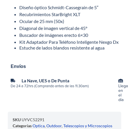
Diseño óptico Schmidt-Cassegrain de 5″
Recubrimientos StarBright XLT
Ocular de 25 mm (50x)
Diagonal de imagen vertical de 45°
Buscador de imágenes erecto 6×30
Kit Adaptador Para Teléfono Inteligente Nexgo Dx
Estuche de lados blandos resistente al agua
Envíos
La Nave, UES o De Punta
Llega
De 24 a 72hrs (Comprando antes de las 11.30am)
en
el
día
SKU
UYVC52291
Categorías
Optica
,
Outdoor
,
Telescopios y Microscopios