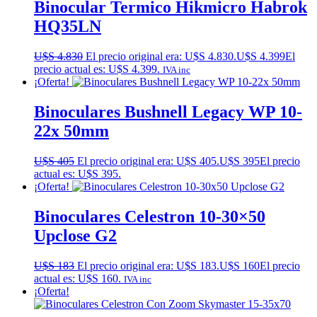
Binocular Termico Hikmicro Habrok
HQ35LN
U$S
4.830
El precio original era: U$S 4.830.
U$S
4.399
El
precio actual es: U$S 4.399.
IVA inc
¡Oferta!
Binoculares Bushnell Legacy WP 10-
22x 50mm
U$S
405
El precio original era: U$S 405.
U$S
395
El precio
actual es: U$S 395.
¡Oferta!
Binoculares Celestron 10-30×50
Upclose G2
U$S
183
El precio original era: U$S 183.
U$S
160
El precio
actual es: U$S 160.
IVA inc
¡Oferta!