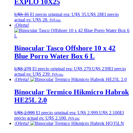
EXPLO 10X25
U$S
35
El precio original era: U$S 35.
U$S
28
El precio
actual es: U$S 28.
IVA inc
¡Oferta!
Binocular Tasco Offshore 10 x 42
Blue Porro Water Box 6 L
U$S
279
El precio original era: U$S 279.
U$S
239
El precio
actual es: U$S 239.
IVA inc
¡Oferta!
Binocular Termico Hikmicro Habrok
HE25L 2.0
U$S
2.999
El precio original era: U$S 2.999.
U$S
2.100
El
precio actual es: U$S 2.100.
IVA inc
¡Oferta!