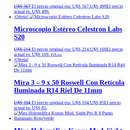
U$S
567
El precio original era: U$S 567.
U$S
499
El precio
actual es: U$S 499.
¡Oferta!
Microscopio Estéreo Celestron Labs
S20
U$S
214
El precio original era: U$S 214.
U$S
169
El precio
actual es: U$S 169.
IVA inc
¡Oferta!
Mira 3 – 9 x 50 Roswell Con Retícula
Iluminada R14 Riel De 11mm
U$S
104
El precio original era: U$S 104.
U$S
85
El precio
actual es: U$S 85.