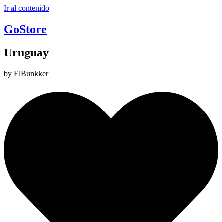
Ir al contenido
GoStore
Uruguay
by ElBunkker