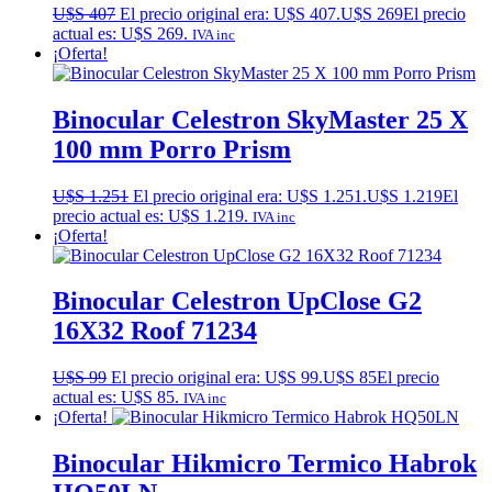
U$S
407
El precio original era: U$S 407.
U$S
269
El precio
actual es: U$S 269.
IVA inc
¡Oferta!
Binocular Celestron SkyMaster 25 X
100 mm Porro Prism
U$S
1.251
El precio original era: U$S 1.251.
U$S
1.219
El
precio actual es: U$S 1.219.
IVA inc
¡Oferta!
Binocular Celestron UpClose G2
16X32 Roof 71234
U$S
99
El precio original era: U$S 99.
U$S
85
El precio
actual es: U$S 85.
IVA inc
¡Oferta!
Binocular Hikmicro Termico Habrok