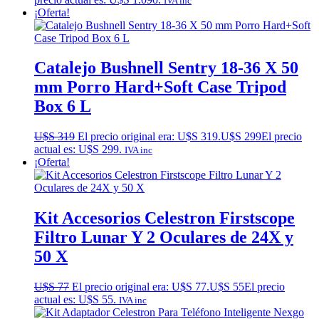
IVA inc
¡Oferta!
Catalejo Bushnell Sentry 18-36 X 50
mm Porro Hard+Soft Case Tripod
Box 6 L
U$S
319
El precio original era: U$S 319.
U$S
299
El precio
actual es: U$S 299.
IVA inc
¡Oferta!
Kit Accesorios Celestron Firstscope
Filtro Lunar Y 2 Oculares de 24X y
50 X
U$S
77
El precio original era: U$S 77.
U$S
55
El precio
actual es: U$S 55.
IVA inc