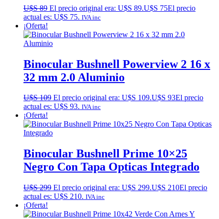
U$S
89
El precio original era: U$S 89.
U$S
75
El precio
actual es: U$S 75.
IVA inc
¡Oferta!
Binocular Bushnell Powerview 2 16 x
32 mm 2.0 Aluminio
U$S
109
El precio original era: U$S 109.
U$S
93
El precio
actual es: U$S 93.
IVA inc
¡Oferta!
Binocular Bushnell Prime 10×25
Negro Con Tapa Opticas Integrado
U$S
299
El precio original era: U$S 299.
U$S
210
El precio
actual es: U$S 210.
IVA inc
¡Oferta!