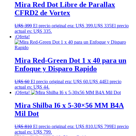
Mira Red Dot Libre de Parallax
CFRD2 de Vortex
U$S
399
El precio original era: U$S 399.
U$S
335
El precio
actual es: U$S 335.
¡Oferta!
Mira Red-Green Dot 1 x 40 para un
Enfoque y Disparo Rapido
U$S
60
El precio original era: U$S 60.
U$S
44
El precio
actual es: U$S 44.
¡Oferta!
Mira Shilba I6 x 5-30×56 MM B4A
Mil Dot
U$S
810
El precio original era: U$S 810.
U$S
799
El precio
actual es: U$S 799.