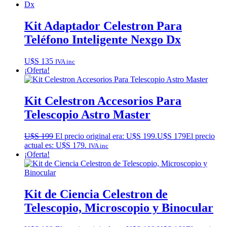
Kit Adaptador Celestron Para
Teléfono Inteligente Nexgo Dx
U$S
135
IVA inc
¡Oferta!
Kit Celestron Accesorios Para
Telescopio Astro Master
U$S
199
El precio original era: U$S 199.
U$S
179
El precio
actual es: U$S 179.
IVA inc
¡Oferta!
Kit de Ciencia Celestron de
Telescopio, Microscopio y Binocular