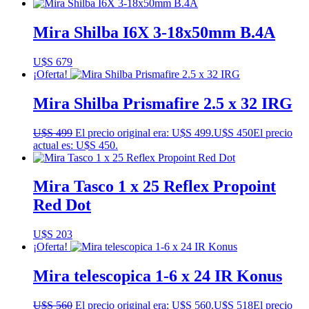
Mira Shilba I6X 3-18x50mm B.4A
U$S
679
¡Oferta!
Mira Shilba Prismafire 2.5 x 32 IRG
U$S
499
El precio original era: U$S 499.
U$S
450
El precio
actual es: U$S 450.
Mira Tasco 1 x 25 Reflex Propoint
Red Dot
U$S
203
¡Oferta!
Mira telescopica 1-6 x 24 IR Konus
U$S
560
El precio original era: U$S 560.
U$S
518
El precio