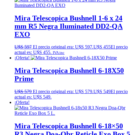
Mira Telescopica Bushnell 1-6 x 24
mm R5 Negra Iluminated DD2-QA
EXO
U$S
597
El precio original era: U$S 597.
U$S
455
El precio
actual es: U$S 455.
IVA inc
¡Oferta!
Mira Telescopica Bushnell 6-18X50
Prime
U$S
579
El precio original era: U$S 579.
U$S
549
El precio
actual es: U$S 549.
¡Oferta!
Mira Telescopica Bushnell 6-18×50
R3 Negra Doa-Qbr Reticle Exo Box 5