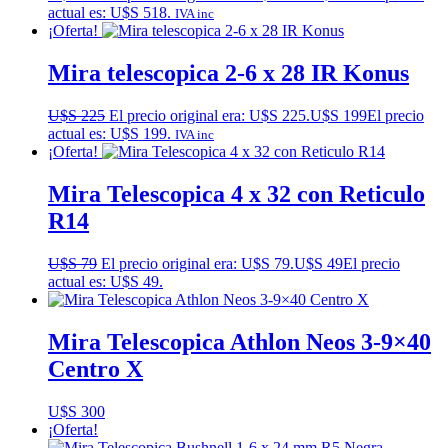
actual es: U$S 518.
IVA inc
¡Oferta!
Mira telescopica 2-6 x 28 IR Konus
U$S
225
El precio original era: U$S 225.
U$S
199
El precio
actual es: U$S 199.
IVA inc
¡Oferta!
Mira Telescopica 4 x 32 con Reticulo
R14
U$S
79
El precio original era: U$S 79.
U$S
49
El precio
actual es: U$S 49.
Mira Telescopica Athlon Neos 3-9×40
Centro X
U$S
300
¡Oferta!