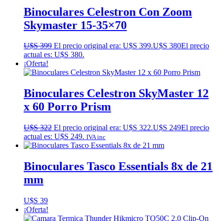
Binoculares Celestron Con Zoom
Skymaster 15-35×70
U$S
399
El precio original era: U$S 399.
U$S
380
El precio
actual es: U$S 380.
¡Oferta!
Binoculares Celestron SkyMaster 12
x 60 Porro Prism
U$S
322
El precio original era: U$S 322.
U$S
249
El precio
actual es: U$S 249.
IVA inc
Binoculares Tasco Essentials 8x de 21
mm
U$S
39
¡Oferta!