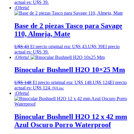
actual es: U$S 39.
¡Oferta!
Base de 2 piezas Tasco para Savage
110, Almeja, Mate
U$S
43
El precio original era: U$S 43.
U$S
39
El precio
actual es: U$S 39.
¡Oferta!
Binocular Bushnell H2O 10×25 Mm
U$S
148
El precio original era: U$S 148.
U$S
124
El precio
actual es: U$S 124.
IVA inc
¡Oferta!
Binocular Bushnell H2O 12 x 42 mm
Azul Oscuro Porro Waterproof