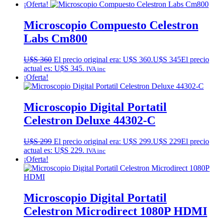
¡Oferta!
Microscopio Compuesto Celestron
Labs Cm800
U$S
360
El precio original era: U$S 360.
U$S
345
El precio
actual es: U$S 345.
IVA inc
¡Oferta!
Microscopio Digital Portatil
Celestron Deluxe 44302-C
U$S
299
El precio original era: U$S 299.
U$S
229
El precio
actual es: U$S 229.
IVA inc
¡Oferta!
Microscopio Digital Portatil
Celestron Microdirect 1080P HDMI