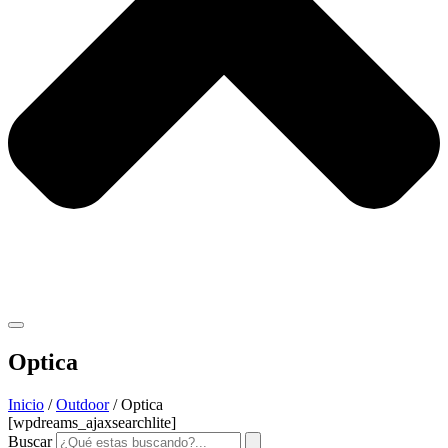
Optica
Inicio
/
Outdoor
/ Optica
[wpdreams_ajaxsearchlite]
Buscar