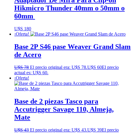
Adaptador De Mira Para Clip-on
Hikmicro Thunder 40mm o 50mm o
60mm
U$S
180
¡Oferta!
Base 2P S46 pase Weaver Grand Slam
de Acero
U$S
78
El precio original era: U$S 78.
U$S
60
El precio
actual es: U$S 60.
¡Oferta!
Base de 2 piezas Tasco para
Accutrigger Savage 110, Almeja,
Mate
U$S
43
El precio original era: U$S 43.
U$S
39
El precio