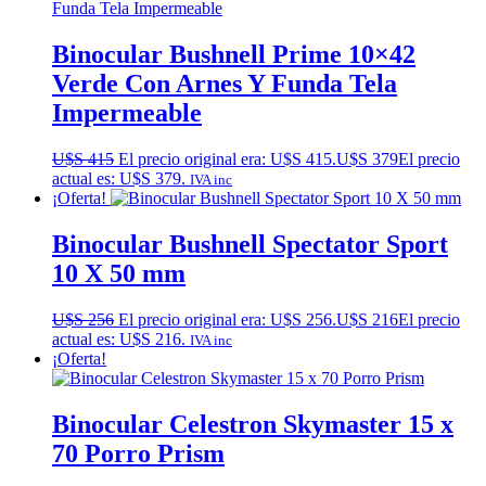
Binocular Bushnell Prime 10×42
Verde Con Arnes Y Funda Tela
Impermeable
U$S
415
El precio original era: U$S 415.
U$S
379
El precio
actual es: U$S 379.
IVA inc
¡Oferta!
Binocular Bushnell Spectator Sport
10 X 50 mm
U$S
256
El precio original era: U$S 256.
U$S
216
El precio
actual es: U$S 216.
IVA inc
¡Oferta!
Binocular Celestron Skymaster 15 x
70 Porro Prism