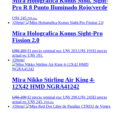
Mira Holográfica Konus Mod. Sight-
Pro R 8 Punto Iluminado Rojo/verde
U$S
245
IVA inc
¡Oferta!
Mira Holografica Konus Sight-Pro
Fission 2.0
U$S
203
El precio original era: U$S 203.
U$S
191
El precio
actual es: U$S 191.
¡Oferta!
Mira Nikko Stirling Air King 4-
12X42 HMD NGRA41242
U$S
299
El precio original era: U$S 299.
U$S
245
El precio
actual es: U$S 245.
IVA inc
¡Oferta!