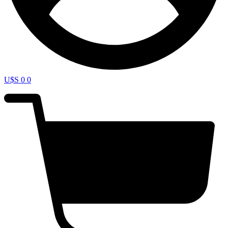
U$S
0
0