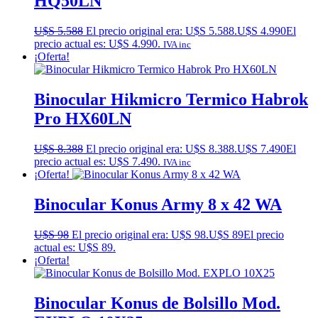
HQ50LN
U$S
5.588
El precio original era: U$S 5.588.
U$S
4.990
El
precio actual es: U$S 4.990.
IVA inc
¡Oferta!
Binocular Hikmicro Termico Habrok
Pro HX60LN
U$S
8.388
El precio original era: U$S 8.388.
U$S
7.490
El
precio actual es: U$S 7.490.
IVA inc
¡Oferta!
Binocular Konus Army 8 x 42 WA
U$S
98
El precio original era: U$S 98.
U$S
89
El precio
actual es: U$S 89.
¡Oferta!
Binocular Konus de Bolsillo Mod.