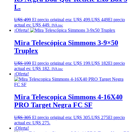
L.
U$S
499
El precio original era: U$S 499.
U$S
449
El precio
actual es: U$S 449.
IVA inc
¡Oferta!
Mira Telescópica Simmons 3-9×50
Truplex
U$S
199
El precio original era: U$S 199.
U$S
182
El precio
actual es: U$S 182.
IVA inc
¡Oferta!
Mira Telescopica Simmons 4-16X40
PRO Target Negra FC SF
U$S
305
El precio original era: U$S 305.
U$S
275
El precio
actual es: U$S 275.
¡Oferta!