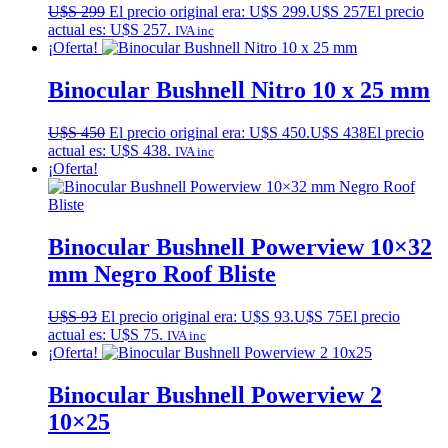
U$S
299
El precio original era: U$S 299.
U$S
257
El precio
actual es: U$S 257.
IVA inc
¡Oferta!
Binocular Bushnell Nitro 10 x 25 mm
U$S
450
El precio original era: U$S 450.
U$S
438
El precio
actual es: U$S 438.
IVA inc
¡Oferta!
Binocular Bushnell Powerview 10×32
mm Negro Roof Bliste
U$S
93
El precio original era: U$S 93.
U$S
75
El precio
actual es: U$S 75.
IVA inc
¡Oferta!
Binocular Bushnell Powerview 2
10×25