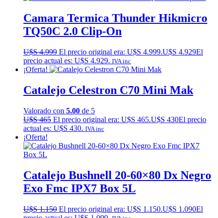
Camara Termica Thunder Hikmicro
TQ50C 2.0 Clip-On
U$S
4.999
El precio original era: U$S 4.999.
U$S
4.929
El
precio actual es: U$S 4.929.
IVA inc
¡Oferta!
Catalejo Celestron C70 Mini Mak
Valorado con
5.00
de 5
U$S
465
El precio original era: U$S 465.
U$S
430
El precio
actual es: U$S 430.
IVA inc
¡Oferta!
Catalejo Bushnell 20-60×80 Dx Negro
Exo Fmc IPX7 Box 5L
U$S
1.150
El precio original era: U$S 1.150.
U$S
1.090
El
precio actual es: U$S 1.090.