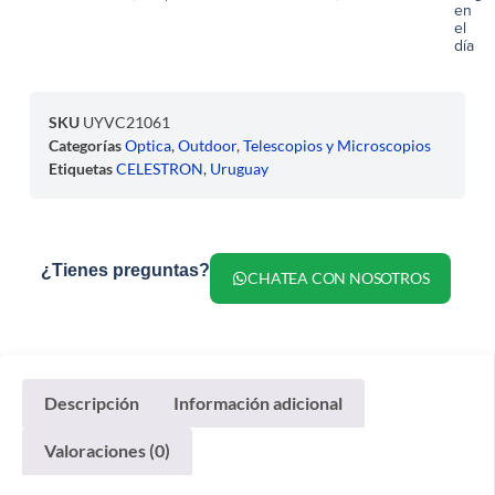
en
el
día
SKU
UYVC21061
Categorías
Optica
,
Outdoor
,
Telescopios y Microscopios
Etiquetas
CELESTRON
,
Uruguay
¿Tienes preguntas?
CHATEA CON NOSOTROS
Descripción
Información adicional
Valoraciones (0)