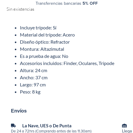
Transferencias bancarias
5% OFF
Sin existencias
Incluye trípode: Sí
Material del trípode: Acero
Diseño óptico: Refractor
Montura: Altazimutal
Es a prueba de agua: No
Accesorios incluidos: Finder, Oculares, Trípode
Altura: 24 cm
Ancho: 37 cm
Largo: 97 cm
Peso: 8 kg
Envíos
La Nave, UES o De Punta
Llega
De 24 a 72hrs (Comprando antes de las 11.30am)