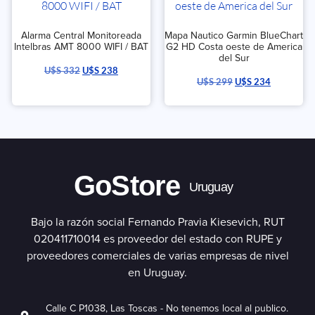
Alarma Central Monitoreada
Mapa Nautico Garmin BlueChart
Intelbras AMT 8000 WIFI / BAT
G2 HD Costa oeste de America
del Sur
U$S
332
U$S
238
U$S
299
U$S
234
GoStore
Uruguay
Bajo la razón social Fernando Pravia Kiesevich, RUT
020411710014 es proveedor del estado con RUPE y
proveedores comerciales de varias empresas de nivel
en Uruguay.
Calle C P1038, Las Toscas - No tenemos local al publico.