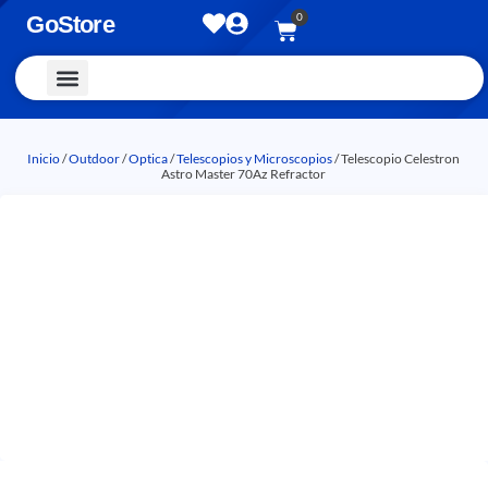
0
GoStore
Vestimenta y Accesorios
Inicio
/
Outdoor
/
Optica
/
Telescopios y Microscopios
/ Telescopio Celestron
Astro Master 70Az Refractor