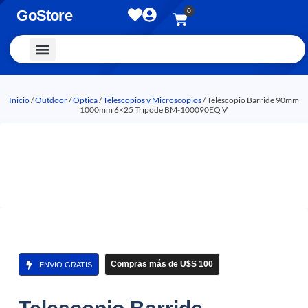
0
GoStore
Vestimenta y Accesorios
Inicio
/
Outdoor
/
Optica
/
Telescopios y Microscopios
/ Telescopio Barride 90mm
1000mm 6×25 Tripode BM-100090EQ V
Compras más de U$S 100
ENVIO GRATIS