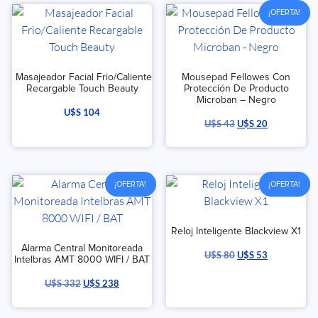
¡OFERTA!
Masajeador Facial Frio/Caliente
Mousepad Fellowes Con
Recargable Touch Beauty
Protección De Producto
Microban – Negro
U$S
104
U$S
43
U$S
20
¡OFERTA!
¡OFERTA!
Reloj Inteligente Blackview X1
Alarma Central Monitoreada
U$S
80
U$S
53
Intelbras AMT 8000 WIFI / BAT
U$S
332
U$S
238