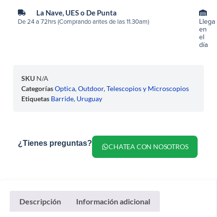
La Nave, UES o De Punta
Llega
De 24 a 72hrs (Comprando antes de las 11.30am)
en
el
día
SKU
N/A
Categorías
Optica
,
Outdoor
,
Telescopios y Microscopios
Etiquetas
Barride
,
Uruguay
¿Tienes preguntas?
CHATEA CON NOSOTROS
Descripción
Información adicional